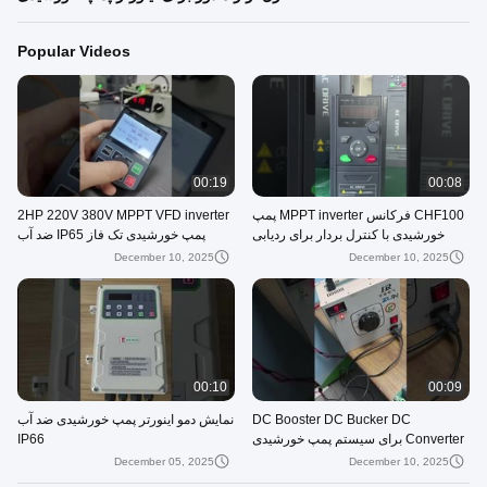
Popular Videos
00:19
00:08
CHF100 فرکانس MPPT inverter پمپ
2HP 220V 380V MPPT VFD inverter
خورشیدی با کنترل بردار برای ردیابی
پمپ خورشیدی تک فاز IP65 ضد آب
حداکثر قدرت
December 10, 2025
December 10, 2025
00:10
00:09
DC Booster DC Bucker DC
نمایش دمو اینورتر پمپ خورشیدی ضد آب
Converter برای سیستم پمپ خورشیدی
IP66
Hyrid را برای شما معرفی کنید
December 05, 2025
December 10, 2025