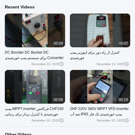
Recent Videos
00:09
00:47
کنترل از راه دور برای اینورتر پمپ
DC Booster DC Bucker DC
خورشیدی
Converter برای سیستم پمپ خورشیدی
Hyrid را برای شما معرفی کنید
December 10, 2025
December 12, 2025
00:08
00:19
2HP 220V 380V MPPT VFD inverter
CHF100 فرکانس MPPT inverter پمپ
پمپ خورشیدی تک فاز IP65 ضد آب
خورشیدی با کنترل بردار برای ردیابی
حداکثر قدرت
December 10, 2025
December 10, 2025
Other Videos