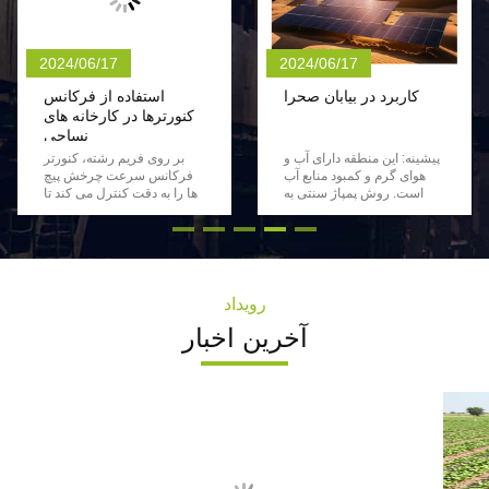
2024/06/17
2024/06/17
کاربرد در بیابان صحرا
استفاده از فرکانس
کنورترها در کارخانه های
نساجی
پیشینه: این منطقه دارای آب و
بر روی فریم رشته، کنورتر
هوای گرم و کمبود منابع آب
فرکانس سرعت چرخش پیچ
است. روش پمپاژ سنتی به
ها را به دقت کنترل می کند تا
ژنراتورهای دیزل متکی است،
با نیازهای تولید انواع مختلف نخ
که گران است و برای محیط
سازگار شود.و در عین حال می
زیست سازگار نیست. ترکیب
تواند صرفه جویی در انرژی را
سیستم: مزایا: در زیر تصویر
به دست آورد. در قاب حرکت
این پرونده درخواست است:
پذیر، مبدل فرکانس می تواند
[لینک تصویر] این مورد نشان
سرعت رول ها و سایر اجزای
رویداد
دهنده استفاده موفق از کنورتر
را تنظیم کند تا یکسانی و
آخرین اخبار
فرکانس پمپ آب فتوولتائیک
کیفیت نخ را تضمین کند. در
در یک منطقه دور افتاده در
بافتن، سرعت حرکت شیفت
خارج از کشور است که یک راه
های پیچ و پیچ را کنترل می کند
حل پایدار برای حل مشکل آب
تا نیازهای بافت های مختلف
محلی را فراهم می کند.
پارچه و فرآیندهای بافتن را
برآورده کند. دستیابی به شروع
سریع و توقف و انتقال سریع
سرعت برای کاهش مشکلات
مانند شکستن نخ. سرعت