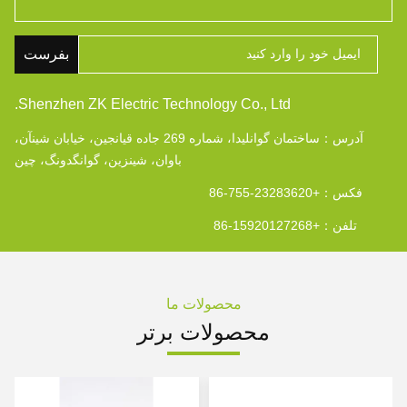
بفرست
Shenzhen ZK Electric Technology Co., Ltd.
آدرس：
ساختمان گوانلیدا، شماره 269 جاده قیانجین، خیابان شینآن،
باوان، شینزین، گوانگدونگ، چین
فکس：
+86-755-23283620
تلفن：
+86-15920127268
محصولات ما
محصولات برتر