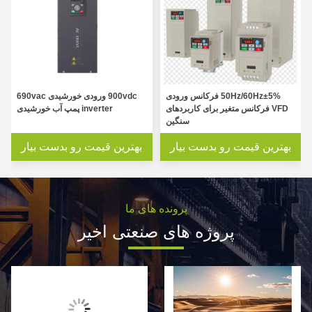
50Hz/60Hz±5% فرکانس ورودی
900vdc ورودی خورشیدی 690vac
VFD فرکانس متغیر برای کاربردهای
inverter پمپ آب خورشیدی
سنگین
بهترین قیمت رو بدست بیار
بهترین قیمت رو بدست بیار
پرونده های ما
پروژه های صنعتی اخیر