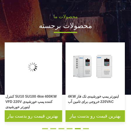
محصولات ما
محصولات برجسته
ه
اینورتر پمپ خورشیدی تک فاز 4KW
SU10 SU100 4kw 400KW کنترل
ه
220VAC خروجی برای تامین آب
کننده پمپ خورشیدی VFD 220V
اینورتر خورشیدی
بهترین قیمت رو بدست بیار
بهترین قیمت رو بدست بیار