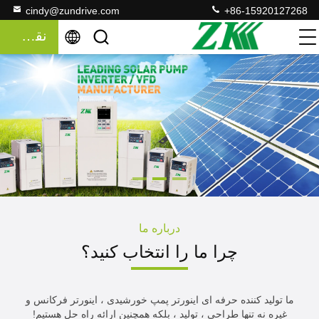
cindy@zundrive.com
+86-15920127268
نقل قول
درباره ما
چرا ما را انتخاب کنید؟
ما تولید کننده حرفه ای اینورتر پمپ خورشیدی ، اینورتر فرکانس و
غیره نه تنها طراحی ، تولید ، بلکه همچنین ارائه راه حل هستیم!