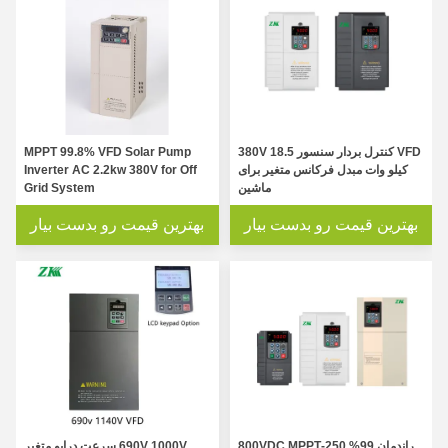
VFD کنترل بردار سنسور 380V 18.5
MPPT 99.8% VFD Solar Pump
کیلو وات مبدل فرکانس متغیر برای
Inverter AC 2.2kw 380V for Off
ماشین
Grid System
بهترین قیمت رو بدست بیار
بهترین قیمت رو بدست بیار
راندمان 99% 250-800VDC MPPT
690V 1000V سرعت درایو متغیر