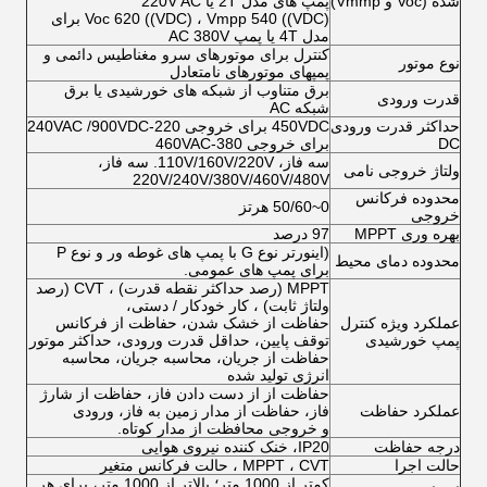
شده (Voc و Vmmp)
پمپ های مدل 2T یا 220V AC
Voc 620 ((VDC) ، Vmpp 540 ((VDC) برای
مدل 4T یا پمپ AC 380V
کنترل برای موتورهای سرو مغناطیس دائمی و
نوع موتور
پمپهای موتورهای نامتعادل
برق متناوب از شبکه های خورشیدی یا برق
قدرت ورودی
شبکه AC
حداکثر قدرت ورودی
450VDC برای خروجی 220-240VAC /900VDC
DC
برای خروجی 380-460VAC
سه فاز، 110V/160V/220V. سه فاز،
ولتاژ خروجی نامی
220V/240V/380V/460V/480V
محدوده فرکانس
0~50/60 هرتز
خروجی
بهره وری MPPT
97 درصد
(اینورتر نوع G با پمپ های غوطه ور و نوع P
محدوده دمای محیط
برای پمپ های عمومی.
MPPT (رصد حداکثر نقطه قدرت) ، CVT (رصد
ولتاژ ثابت) ، کار خودکار / دستی،
عملکرد ویژه کنترل
حفاظت از خشک شدن، حفاظت از فرکانس
پمپ خورشیدی
توقف پایین، حداقل قدرت ورودی، حداکثر موتور
حفاظت از جریان، محاسبه جریان، محاسبه
انرژی تولید شده
حفاظت از از دست دادن فاز، حفاظت از شارژ
عملکرد حفاظت
فاز، حفاظت از مدار زمین به فاز، ورودی
و خروجی محافظت از مدار کوتاه.
درجه حفاظت
IP20، خنک کننده نیروی هوایی
حالت اجرا
MPPT ، CVT ، حالت فرکانس متغیر
کمتر از 1000 متر؛ بالاتر از 1000 متر، برای هر