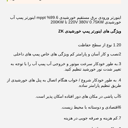
اینورتر ورودی برق مستقیم خورشیدی 99.6% mppt اینورتر پمپ آب
خورشیدی 220V 380V 0.75KW تا 200KW
ویژگی های اینورتر پمپ خورشیدی ZK
1.20 نوع از سطح حفاظت
2نصب و کار آسان و پارامتر کم ویژگی های خاص پمپ های داخلی
3.به طور خودکار سرعت موتور و خروجی آب پمپ آب را با توجه به
تغییر شدت نور خورشید تنظیم کنید.
4. به طور خودکار شروع / خواب هنگام اتصال به پنل های خورشیدی از
طریق تنظیم پارامتر ساده.
5آب پاشی در مکان های دور افتاده امکان پذیر است.
6اقتصادی و دوستانه با محیط زیست.
7.کم هزینه و صرفه جویی در هزینه