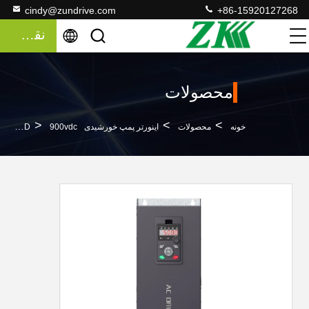
cindy@zundrive.com
+86-15920127268
نقل قول
محصولات
>
>
>
خونه
محصولات
اینورتر پمپ خورشیدی MPPT VFD
900vdc ورودی خورشیدی 690vac Inverter پمپ آب خورشیدی