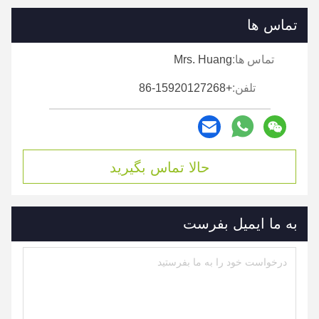
تماس ها
تماس ها:
Mrs. Huang
تلفن:
+86-15920127268
حالا تماس بگیرید
به ما ایمیل بفرست