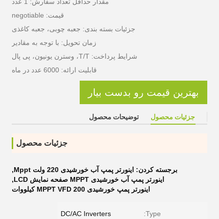
مقدار حداقل تعداد سفارش: 1 عدد
قیمت: negotiable
جزئیات بسته بندی: جعبه چوبی، جعبه کاغذی
زمان تحویل: با توجه به مقادیر
شرایط پرداخت: T/T، وسترن یونیون، پی پال
قابلیت ارائه: 6000 عدد در ماه
بهترین قیمت رو بدست بیار
جزئیات محصول
توضیحات محصول
جزئیات محصول
برجسته کردن:
اینورتر پمپ آب خورشیدی 220 ولت Mppt
,
اینورتر پمپ آب خورشیدی MPPT صفحه نمایش LCD
,
اینورتر پمپ خورشیدی MPPT VFD 200 کیلووات
DC/AC Inverters
Type: