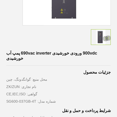
900vdc ورودی خورشیدی 690vac inverter پمپ آب
خورشیدی
جزئیات محصول
محل منبع: گوانگدونگ، چین
نام تجاری: ZK/ZUN
گواهی: CE,IEC,ISO
شماره مدل: SG600-037GB-4T
شرایط پرداخت و حمل و نقل