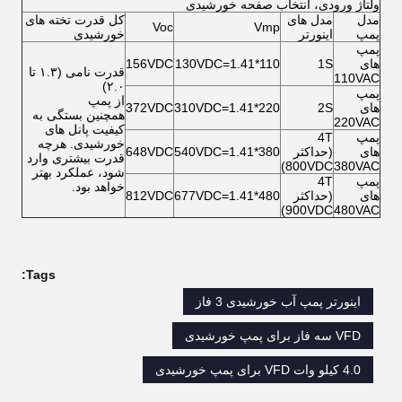
ولتاژ ورودی، انتخاب صفحه خورشیدی
مدل
مدل های
کل قدرت تخته های
Voc
Vmp
پمپ
اینورتر
خورشیدی
پمپ
های
1S
110*1.41=130VDC
156VDC
قدرت نامی (۱.۳ تا
110VAC
۲.۰)
پمپ
از پمپ
های
2S
220*1.41=310VDC
372VDC
همچنین بستگی به
220VAC
کیفیت پانل های
پمپ
4T
خورشیدی. هرچه
های
(حداکثر
380*1.41=540VDC
648VDC
قدرت بیشتری وارد
800VDC)
380VAC
شود، عملکرد بهتر
پمپ
4T
خواهد بود.
های
(حداکثر
480*1.41=677VDC
812VDC
900VDC)
480VAC
Tags:
اینورتر پمپ آب خورشیدی 3 فاز
VFD سه فاز برای پمپ خورشیدی
4.0 کیلو وات VFD برای پمپ خورشیدی