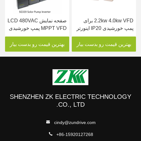
2.2kw 4.0kw VFD برای
صفحه نمایش LCD 480VAC
پمپ خورشیدی IP20 اینورتر
MPPT VFD پمپ خورشیدی
پمپ خورشیدی سه فاز
اینورتر GPRS کنترل از راه
دور
بهترین قیمت رو بدست بیار
بهترین قیمت رو بدست بیار
SHENZHEN ZK ELECTRIC TECHNOLOGY
CO., LTD.
cindy@zundrive.com
+86-15920127268