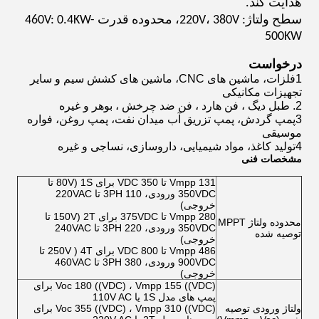
هدایت کند.
سطح ولتاژ: 220V، 380V، محدوده قدرت 460V: 0.4KW-
500KW
درخواست
1فلزات، ماشین های CNC، ماشین های کشش سیم و سایر
تجهیزات مکانیکی
2. طبل دیگ ، فن هارد ، فن ضد چرخش ، بوهر و غیره
3پمپ گردش، پمپ تزریق آب میدان نفت، پمپ روغن، فواره
موسیقی
4تولید کاغذ، مواد شیمیایی، داروسازی، نساجی و غیره
مشخصات فنی
Vmpp 131 تا 350 VDC برای 1S (80V تا
350VDC ورودی، 3PH 110 تا 220VAC
خروجی)
Vmpp 280 تا 375VDC برای 2T (150V تا
محدوده ولتاژ MPPT
350VDC ورودی، 3PH 220 تا 240VAC
توصیه شده
خروجی)
Vmpp 486 تا 800 VDC برای 4T ( 250V تا
900VDC ورودی، 3PH 380 تا 460VAC
خروجی)
Voc 180 ((VDC) ، Vmpp 155 ((VDC) برای
پمپ های مدل 1S یا 110V AC
ولتاژ ورودی توصیه
Voc 355 ((VDC) ، Vmpp 310 ((VDC) برای