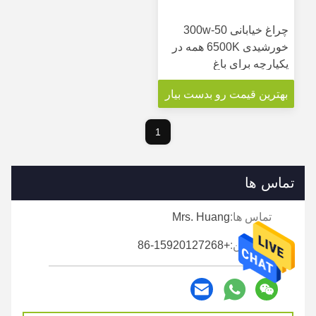
چراغ خیابانی 50-300w
خورشیدی 6500K همه در
یکپارچه برای باغ
بهترین قیمت رو بدست بیار
1
تماس ها
تماس ها:
Mrs. Huang
تلفن:
+86-15920127268