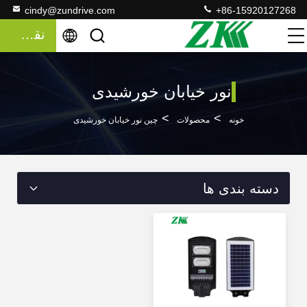
cindy@zundrive.com
+86-15920127268
نقل قول
نور خیابان خورشیدی
>
>
خونه
محصولات
چین نور خیابان خورشیدی
دسته بندی ها