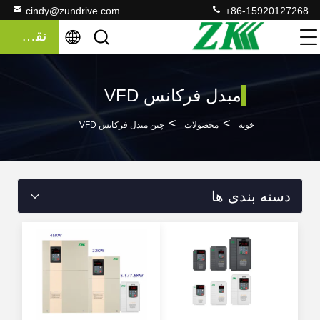
cindy@zundrive.com
+86-15920127268
نقل قول
مبدل فرکانس VFD
>
>
خونه
محصولات
چین مبدل فرکانس VFD
دسته بندی ها