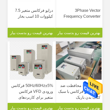
3Phase Vector
درایو فرکانس متغیر 7.5
Frequency Converter
کیلووات 10 اسب بخار
بهترین قیمت رو بدست بیار
بهترین قیمت رو بدست بیار
IP54 سطح محافظت ضد
50Hz/60Hz±5% فرکانس
آب اینورتر فرکانس با سبک
ورودی VFD فرکانس
کتاب بدن باریک
متغیر برای کاربردهای
سنگین
بهترین قیمت رو بدست بیار
بهترین قیمت رو بدست بیار