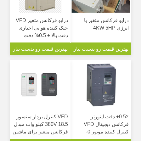
درایو فرکانس متغیر با
درایو فرکانس متغیر VFD
انرژی 4KW 5HP
خنک کننده هوایی اجباری
دقت بالا ± 0.5% دقت
سرعت
بهترین قیمت رو بدست بیار
بهترین قیمت رو بدست بیار
±0.5٪ دقت اینورتر
VFD کنترل بردار سنسور
فرکانس دیجیتال VFD
380V 18.5 کیلو وات مبدل
کنترل کننده موتور 0-
فرکانس متغیر برای ماشین
400hz برای تجهیزات