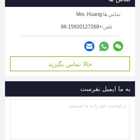
تماس ها:
Mrs. Huang
تلفن:
+86-15920127268
حالا تماس بگیرید
به ما ایمیل بفرست