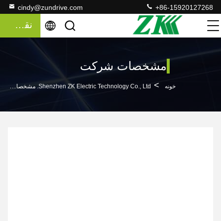
cindy@zundrive.com
+86-15920127268
نقل قول
مشخصات شرکت
>
خونه
Shenzhen ZK Electric Technology Co., Ltd. مشخصات شرکت