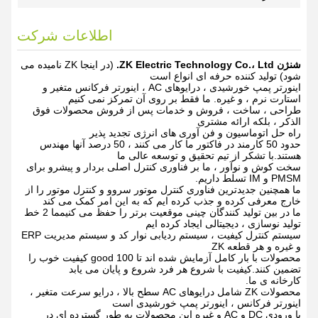
اطلاعات شرکت
شنژن ZK Electric Technology Co.، Ltd.
(در اینجا ZK نامیده می
شود) تولید کننده حرفه ای انواع است
اینورتر پمپ خورشیدی ، درایوهای AC ، اینورتر فرکانس متغیر و
استارت نرم ، و غیره. ما فقط بر روی آن تمرکز نمی کنیم
طراحی ، ساخت ، فروش و خدمات پس از فروش محصولات فوق
الذکر ، بلکه ارائه مشتری
راه حل اتوماسیون و فن آوری های انرژی تجدید پذیر
حدود 50 کارمند در فاکتور ما کار می کنند ، 50 درصد آنها مهندس
هستند.با تشکر از تیم تحقیق و توسعه عالی ما
سخت کوش و نوآور ، ما بر فناوری کنترل اصلی بردار و پیشرو برای
PMSM و IM تسلط داریم.
ما همچنین جدیدترین فناوری کنترل موتور سروو و کنترل موتور را از
خارج معرفی کرده و جذب کرده ایم که به این امر کمک می کند
ما در بین تولید کنندگان چینی موقعیت برتر را حفظ می کنیمما 2 خط
تولید نوسازی ، دیجیتالی ایجاد کرده ایم
سیستم کنترل کیفیت ، سیستم ردیابی نوار کد و سیستم مدیریت ERP
و غیره و هر قطعه ZK
محصولات با بار کامل آزمایش شده اند تا 100 good کیفیت خوب را
تضمین کنند.کیفیت با شروع هر فرد شروع و پایان می یابد
کارخانه ی ما.
محصولات ZK شامل درایوهای AC سطح بالا ، درایو سرعت متغیر ،
اینورتر فرکانس ، اینورتر پمپ خورشیدی است
با ورودی DC و AC و غیره این محصولات به طور گسترده ای در