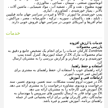
اتوماسیون صنعتی ، سیمان ، نساجی ، متالورژی ،
تهویه مطبوع ، نفت و گاز ، تصفیه آب ، مواد شیمیایی ، ماشین آلات ،
بالابر ، پمپاژ خورشیدی ، کشاورزی ، آبیاری.
پمپ خورشیدی ما اینورتر ، VFD و غیره در سراسر جهان مانند فیلیپین
، تایلند ، هند ، پاکستان ، سوریه ، ترکیه ، خاورمیانه ، مصر ، مراکش ،
تمام آفریقا و آمریکای جنوبی در سراسر جهان فروش خوبی دارند.
خدمات
خدمات با ارزش افزوده
بازرسی محصولات
Zundrive کارکنان خدمات را برای انجام یک تشخیص جامع و دقیق به
تمام محصولات مارک ZK از جمله اینورترها، کنترل کننده پمپ
خورشیدی و نرم استارتر،و گزارش بررسی را به مشتریان ارسال
کرد.
استفاده و حفظ راهنما.
ارائه راهنمای خوب با استفاده از، حفظ راهنمای به مشتری برای
افزایش عمر خدمت اینورتر.
ارتباطات فنی و آموزش
ZK در صورت لزوم لیست مشکلات، سند تعمیر، ویدیوی تعمیر، سند
درخواست و ویدیوی مشاوره درخواست را به مشتری ارائه می دهد.
ZK آموزش فنی کارخانه را به مشتریان ارائه می دهد.
ZK می تواند قادر به ارسال تکنسین های سرویس یا مهندسان به
نمایندگان، دفتر کاربران نهایی برای ارائه پشتیبانی فنی از جمله
راهنمای برنامه، آموزش تعمیر و غیره باشد.