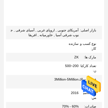
بازار اصلی:
آمریکای جنوبی , اروپای غربی , آسیای شرقی , ج
نوب شرقی آسیا , خاورمیانه , افریقا
نوع کسب و
سازنده
کار:
مارک ها:
ZK
تعداد کارکنا
200~500
ن:
فروش سالان
3Million-5Million
ه:
سال تاسی
2016
س:
صادرات:
60% - 70%