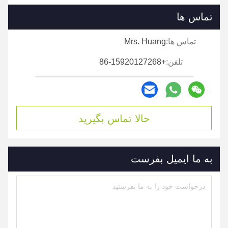
تماس ها
تماس ها:
Mrs. Huang
تلفن:
+86-15920127268
حالا تماس بگیرید
به ما ایمیل بفرست