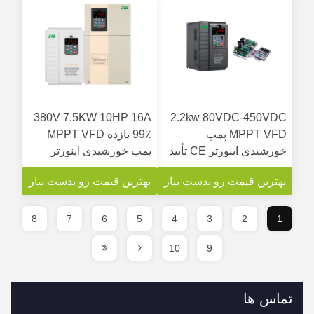
380V 7.5KW 10HP 16A
2.2kw 80VDC-450VDC
MPPT VFD پمپ
99٪ بازده MPPT VFD
خورشیدی اینورتر CE تأیید
پمپ خورشیدی اینورتر
کنترل از راه دور GPRS
بهترین قیمت رو بدست بیار
بهترین قیمت رو بدست بیار
8
7
6
5
4
3
2
1
10
9
تماس ها