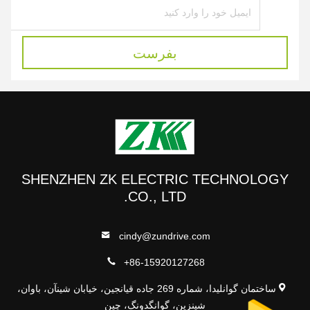
بفرست
SHENZHEN ZK ELECTRIC TECHNOLOGY
CO., LTD.
cindy@zundrive.com
+86-15920127268
ساختمان گوانلیدا، شماره 269 جاده قیانجین، خیابان شینآن، باوان،
شینزین، گوانگدونگ، چین