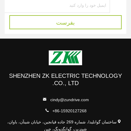
بفرست
SHENZHEN ZK ELECTRIC TECHNOLOGY
CO., LTD.
cindy@zundrive.com
+86-15920127268
ساختمان گوانلیدا، شماره 269 جاده قیانجین، خیابان شینآن، باوان،
شینزین، گوانگدونگ، چین