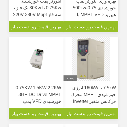
بهره وری اینورتر پمپ
اینورتر پمپ خورشیدی
خورشیدی 0.75-500kw
0.75Kw تا 30Kw تک فاز تا
هیبرید MPPT VFD با
سه فاز 220V 380V Mppt
صفحه کلید LED / LCD
Vfd پمپ خورشیدی برای
بهترین قیمت رو بدست بیار
بهترین قیمت رو بدست بیار
آبیاری
ویدیو
7.5kW تا 160kW انرژی
0.75KW 1.5KW 2.2KW
خورشیدی MPPT محرک
3HP DC Drive MPPT
فرکانس متغیر inverter
خورشیدی VFD پمپ
پمپ خورشیدی
خورشیدی اینورتر
بهترین قیمت رو بدست بیار
بهترین قیمت رو بدست بیار