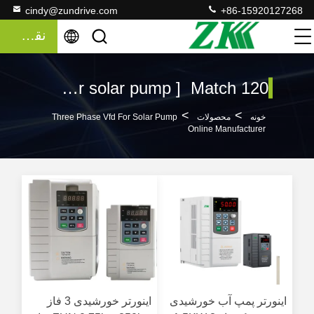
cindy@zundrive.com
+86-15920127268
نقل قول
Keywords [ three phase vfd for solar pump ] Match 120 محصولات
>
>
خونه
محصولات
Three Phase Vfd For Solar Pump
Online Manufacturer
اینورتر پمپ آب خورشیدی
اینورتر خورشیدی 3 فاز