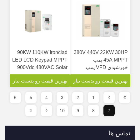
90KW 110KW Ironclad
380V 440V 22KW 30HP
45A MPPT پمپ
LED LCD Keypad MPPT
خورشیدی VFD پمپ
900Vdc 480VAC Solar
خورشیدی اینورتر
Pump Drive Solar VFD
بهترین قیمت رو بدست بیار
بهترین قیمت رو بدست بیار
6
5
4
3
2
1
10
9
8
7
تماس ها