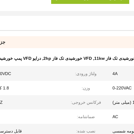
جزئ
,
VFD خورشیدی تک فاز 2hp
,
درایو VFD پمپ خورشیدی 10 اسب بخار
4A
ولتاژ ورودی:
50VDC
0-220VAC
وزن:
1.8 کیلو گرم
فرکانس خروجی:
hZ
AC
ضمانتنامه:
ومه شمسی
نصب شده:
قابل دسترس