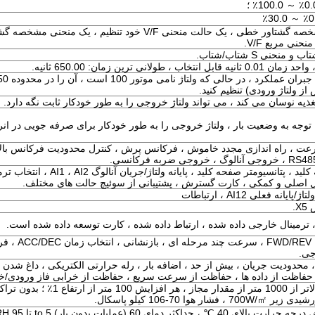
ز ولتاژ ورودی) تنظیم کنید.
تغذیه نوسان می کند ، می تواند ولتاژ خروجی را به طور خودکار ثابت نگه دارد.
پیگیری سرعت ، راه اندازی مجدد خاموش ، فرکانس پرش ، کنترل محدودیت فرکانس بالا
تنظیمات دیجیتال صفحه کلید ، پتانسیومتر صفحه کلید ،
نال اصلی و کمکی ، کارت گسترش ، پشتیبانی از سوئیچ حالت های مختلف.
.
، ترمینال خارجی داده شده ، ارتباط داده شده ، کارت توسعه داده شده است.
شروع ، توقف ، /REV ، JOG
جی.
ژ ، محدودیت جریان ، بیش از حد ، اضافه بار ، رله حرارتی الکتریکی ، داغ شدن 
 حفاظت از داده ها ، حفاظت از سرعت سریع ، حفاظت از خرابی فاز ورودی/
ارتفاع m 1000 متر ، بالاتر از 1000 متر از مقدار مجاز 
وا 70-106 کیلو پاسکال.