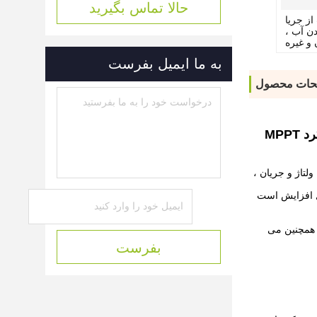
حالا تماس بگیرید
ز جریا
ن آب ،
و غیره
به ما ایمیل بفرست
حات محصول
لاترین ولتاژ و جریان ،
ل افزایش است
ذیه فتوولتائیک DC انرژی خورشیدی (DC 260 ~ 350V ، DC 450 ~ 750V) باشد ، همچنین می
بفرست