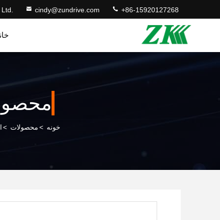
 Ltd.
cindy@zundrive.com
+86-15920127268
خان
محصول
خونه
>
محصولات
>
ا