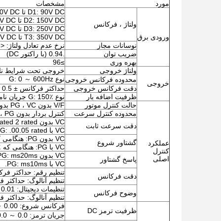
مورد
مشخصات
D1: 90V DC تا 400V DC یا 110V ± 15٪ AC ، 50/60Hz
D2: 150V DC تا 450V DC یا 220V ± 15٪ AC ، 50/60Hz
ولتاژ ، فرکانس
D3: 250V DC تا 750V DC یا 380V ± 15٪ AC ، 50/60Hz
ورودی برق
T3: 350V DC تا 750V DC یا 380V ± 15٪ AC ، 50/60Hz
نوسانات مجاز
نرخ عدم تعادل ولتاژ: <3؛ ؛فرکانس: ± 5؛ ؛نرخ انحراف: مطابق IEC61800-2 مورد نیاز است
ضریب توان
.0.94 (با راکتور DC)
بهره وری
≥96
ولتاژ خروجی
خروجی تحت شرایط نامی: 3 فاز ، 0 voltage ولتاژ ورودی ،
نوع G: 0 ～ 600Hz
محدوده فرکانس خروجی
خروجی
دقت فرکانس خروجی
حداکثر فرکانس ± 0.5
ظرفیت اضافه بار
نوع G: 150٪ جریان نامی/1 دقیقه ، 180٪ جریان نامی/10 ثانیه ، 200٪ جریان نامی/0.5 ثانیه
حالت کنترل موتور
V/F بدون PG ، VC بدون PG ، VC با PG
محدوده کنترل سرعت
کنترل بردار بدون PG ، بار 1: 100 ؛ کنترل بردار با PG ، بار نامی 1: 1000 ؛
VC بدون PG: rated 2 rated سرعت هماهنگ شده
دقت سرعت ثابت
VC با PG: .00.05 rated دارای سرعت هماهنگ شده
VC بدون PG: هنگامی که 0.5Hz ، 150 rated گشتاور نامی ؛
گشتاور شروع
عملکرد
VC با PG: هنگامی که 0Hz ، 200٪ گشتاور نامی دارد
کنترل
VC بدون PG: ms20ms ؛
اصلی
پاسخ گشتاور
VC با PG: ms10ms.
تنظیم رقم: حداکثر فرکانس ± 1
دقت فرکانس
تنظیم آنالوگ: حداکثر فرک
تنظیمات دیجیتال: 0.01 هرتز ؛
وضوح فرکانس
تنظیم آنالوگ: حداکثر فرک
فرکانس شروع: 0.00 ～ 50.00Hz ؛زمان ترمز: 0.0 ～ 60.0 ثانیه ؛
ظرفیت ترمز DC
جریان ترمز: 0.0 ～ 150.0 rated جریان نامی