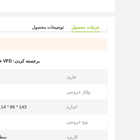
جزئیات محصول
توضیحات محصول
برجسته کردن:
VFD خورشیدی تک فاز 11kw
جاری:
ولتاژ خروجی:
اندازه:
143 * 86 * 114 (میلی متر)
نوع خروجی:
کاربرد:
منظ