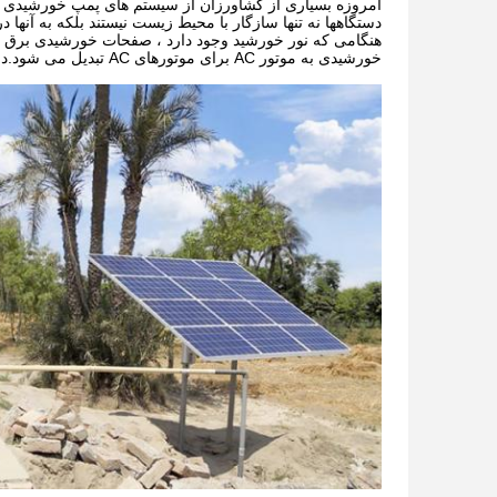
امروزه بسیاری از کشاورزان از سیستم های پمپ خورشیدی (پ
دستگاهها نه تنها سازگار با محیط زیست نیستند بلکه به آنها
خورشیدی به موتور AC برای موتورهای AC تبدیل می شود.در عین حال ، اینورتر پمپ خورشیدی نقش کنترل کننده موتور پمپ/AC را بر عهده می گیرد.