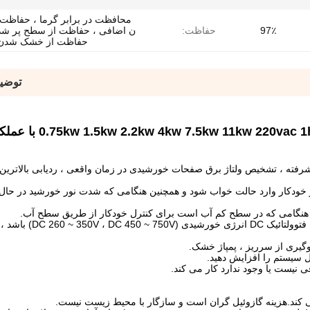
محافظت در برابر گرما ، حفاظت ا
97٪
حفاظت:
ن اضافی ، حفاظت از سطح پر شد
حفاظت از خشک شدن 
توضی
تر پمپ خورشیدی با استفاده از فناوری کنترل MPPT پیشرفته ، تشخیص ولتاژ برق صفحات خورشیدی در زمان واقعی ، ردیابی با
خودکار وارد حالت خواب شود و همچنین هنگامی که شدت نور خورشید در حا
ار هنگامی که در سطح کم آب است برای کنترل خودکار از طریق سطح آب.
طراحی منبع تغذیه چندگانه ، ورودی برق می تواند منبع تغ
یری از سرریز ، پمپاژ خشک.
 سیستم را افزایش دهید.
 کند.هزینه گازوئیل گران است و سازگار با محیط زیست نیست.