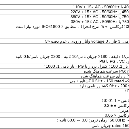
 عدم دقت <5
 0.01؛ ؛
انس ± ± 0.2
انس × 0.05