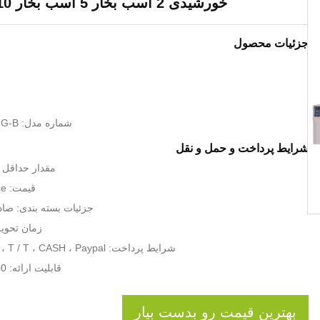
خورشیدی 2 اسب بخار 5 اسب بخار 10 اسب بخار
جزئیات محصول
شماره مدل: SU100-D2-R75G-B
شرایط پرداخت و حمل و نقل
مقدار حداقل ت
قیمت: USD0-150/Piece
جزئیات بسته بندی: صاد
زمان تحویل: 1-3 روز
شرایط پرداخت: Western Union ، T / T ، CASH ، Paypal
قابلیت ارائه: 1000 واحد در روز
بهترین قیمت رو بدست بیار