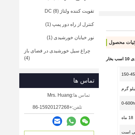
تقویت کننده ولتاژ DC
(8)
کنترل از راه دور پمپ
(1)
نور خیابان خورشیدی
(1)
یات محصول
چراغ سیل خورشیدی در فضای باز
(4)
150-4
تماس ها
تماس ها:
Mrs. Huang
0-600
تلفن:
+86-15920127268
18 ماه
ی است