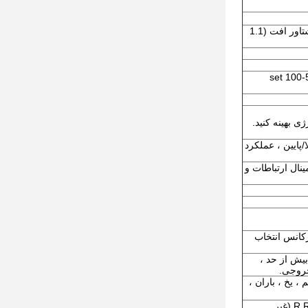
4 حالت: یک منحنی مشخصه گشتاور خطی ، یک حالت منحنی V/F خود تنظیم ، یک منحنی مشخصه گشتاور افت (1.1
تکیه بر ولتاژ منبع تغذیه جبران عملکرد ، در حالی که ولتاژ نامی موتور 100 است ، آن را در محدوده 50-100 set
/پایین ، عملکرد
 پایانه ولتاژ/جریان آنالوگ AI1 ، AI2 ، انتخاب ترمینال ارتباطات و
FWD ، سرعت چند مرحله ای ، بازنشانی ، انتخاب زمان ACC/DEC ، فرکانس انتخاب
بیش از حد ،
خروجی.
، هر افزایش 100 متر از ارتفاع 1٪ ؛ بدون تراکم ، یخ ، باران ،
-10 ～ + 50 ℃ ، کاهش درجه حرارت بالای 40 ℃ ، حداکثر دمای 60 (عملیات بدون بار) 5 to تا 95 R RH (غیر