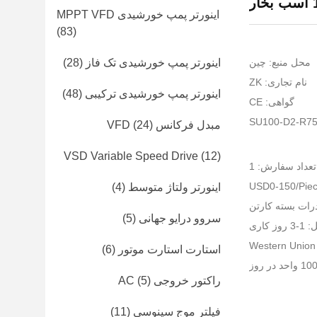
اینورتر پمپ خورشیدی MPPT VFD
(83)
محل منبع: چین
اینورتر پمپ خورشیدی تک فاز
(28)
نام تجاری: ZK
اینورتر پمپ خورشیدی ترکیبی
(48)
گواهی: CE
مبدل فرکانس VFD
(24)
VSD Variable Speed ​​Drive
(12)
عداد سفارش: 1
اینورتر ولتاژ متوسط
(4)
رات بسته کارتن
سروو درایو جهانی
(5)
 کاری
استارت استارت موتور
(6)
راکتور خروجی AC
(5)
فیلتر موج سینوسی
(11)