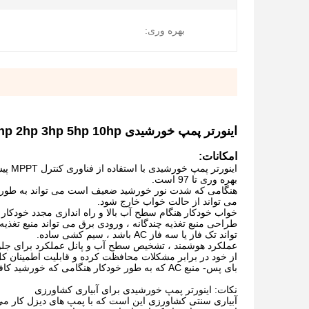
بهره وری:
اینورتر پمپ خورشیدی 0.75kw 1.5kw 2.2kw 4kw 7.5kw 11kw 220vac 1hp 2hp 3hp 5hp 10hp با عملکرد MPPT
امکانات:
اینور
بهره وری تا 97 است.
هنگامی که شدت نور خورشید ضعیف است می تواند به طور 
می تواند از حالت خواب خارج شود.
خواب خودکار هنگام سطح آب بالا و راه اندازی مجدد خودک
تواند تک فاز یا سه فاز AC باشد ، سیم کشی ساده.
عملکرد هوشمند ، تشخیص سطح آب و پانل عملکرد برای جلوگ
از خود در برابر مشکلات محافظت کرده و قابلیت اطمینان کل
بای پس- منبع AC که به طور خودکار هنگامی که خورشید کافی نیست یا وجود ندارد کار می کند.
نکات: اینورتر پمپ خورشیدی برای آبیاری کشاورزی
آبیاری سنتی کشاورزی این است که با پمپ های دیزل کار می