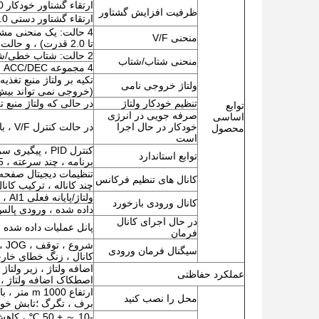
ارتقاء گشتاور خودکار 0.0٪ ～ 100.0٪ ؛
ظرفیت افزایش گشتاور
ارتقاء گشتاور دستی 0.0٪ ～ 30.0٪
منحنی V/F
تا 2.0 قدرت) ، و حالت منحنی مربع V/F.
2 حالت: شتاب خطی/شتاب و منحنی S شتاب/شتاب.
منحنی شتاب/شتاب
4 مجموعه ACC/DEC ، واحد زمان 0.01 ثانیه قابل انتخاب ، طولانی ترین زمان: 650.00 ثانیه.
ولتاژ خروجی نامی
(خروجی نمی تواند بیش ا
تنظیم خودکار ولتاژ
در حالی که ولتاژ منبع 
توابع
صرفه جویی در انرژی
اساسی
خودکار در حال اجرا
در حالت کنترل V/F ، با توجه به وضعیت بار ، ولتاژ خروجی را به طور خودکار برای صرفه جویی در انرژی بهینه کنید.
محصول
است
کنترل PID ، 
توابع استاندارد
برنامه ، چند سرعته ، RS485 ، خروجی آنالوگ ، خروجی ضربه فرکانسی.
کانال های تنظیم فرکانس
چند کاناله ، ترکیب کا
ولتاژ/پایانه فعلی AI1 ، ولتاژ/پایانه فعلی AI12 ، ارتباطات
کانال ورودی بازخورد
داده شده ، ورودی پالس X5
در حال اجرای کانال
پانل عملیات داده شده 
فرمان
سیگنال فرمان ورودی
کانال ، زنگ خطای خار
اضافه ولتاژ ، زیر ولتا
عملکرد حفاظتی
اصطکاک اضافه ولتاژ ،
محل را نصب کنید
برف ، تگرگ ؛تابش خورشیدی زیر 700W/㎡ ، فشار ه