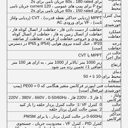
برای 60s ، 180 rated جریان نامی برای 2s.
دمای
نوع P برای پمپ های عمومی ، 120 current جریان نامی
محیط
برای 60s ، 150 rated جریان نامی برای 2s
مدل کنترل
MPPT (ردیابی حداکثر نقطه قدرت) ، CVT (ردیابی ولتاژ
پمپ
ثابت) ، VF برای ورودی AC
خورشیدی
حفاظت از دست دادن فاز ، حفاظت از اتصال کوتاه فاز ،
عملکرد
حفاظت از اتصال زمین به فاز ، حفاظت از اتصال کوتاه
حفاظت
ورودی و خروجی.حفاظت از غرفه ، حفاظت از صاعقه
درجه
IP20 ، خنک کننده نیروی هوایی (IP54 و IP65 در دسترس
حفاظت
است)
حالت در
MPPT یا CVT
حال اجرا
زیر 1000 متر ؛بالاتر از 1000 متر ، به ازای هر 100 متر
ارتفاع
اضافی 1٪ تخمین زده می شود.
دمای
محیط برای
-10 تا + 50
استفاده
مشخصات فنی اینورتر فرکانس متغیر هنگامی که PE00 = 0 (پمپ
خورشیدی غیرفعال است)
ولتاژ ،
1 فاز 220V ، 3 فاز ، 220V ، 380V ، 660V ، 0-50/60Hz
فرکانس
حالت
0: کنترل VF ؛1: حالت کنترل بردار حلقه را باز کنید
کنترل
2: بستن حالت کنترل بردار حلقه
حداکثر
0-600Hz در حالت کنترل بردار ، یا برای PMSM.
فرکانس
کنترل PID ، کنترل VF ، محدودیت جریان ، جستجوی