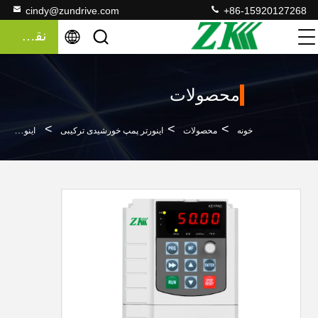
cindy@zundrive.com
+86-15920127268
نقل قول
محصولات
>
>
>
خونه
محصولات
اینورتر پمپ خورشیدی ترکیبی
اینورتر پمپ خورشیدی ترکیبی MPPT VFD برای 1 پمپ AC القایی 3 فاز