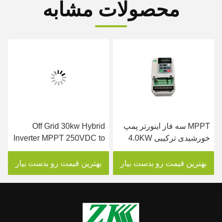
محصولات مشابه
MPPT سه فاز اینورتر پمپ
Off Grid 30kw Hybrid
خورشیدی ترکیبی 4.0KW
Inverter MPPT 250VDC to
250VDC تا 800VDC
800VDC ولتاژ ورودی
ورودی
بهترین قیمت رو بدست بیار
بهترین قیمت رو بدست بیار