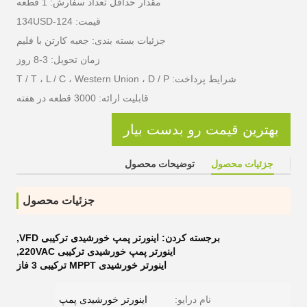
مقدار حداقل تعداد سفارش: 1 قطعه
قیمت: 124-134USD
جزئیات بسته بندی: جعبه کارتن با فلیم
زمان تحویل: 3-8 روز
شرایط پرداخت: T / T ، L / C ، Western Union ، D / P
قابلیت ارائه: 3000 قطعه در هفته
بهترین قیمت رو بدست بیار
جزئیات محصول
توضیحات محصول
جزئیات محصول
برجسته کردن:
اینورتر پمپ خورشیدی ترکیبی VFD
,
اینورتر پمپ خورشیدی ترکیبی 220VAC
,
اینورتر خورشیدی MPPT ترکیبی 3 فاز
نام درایو:
اینورتر خورشیدی پمپ