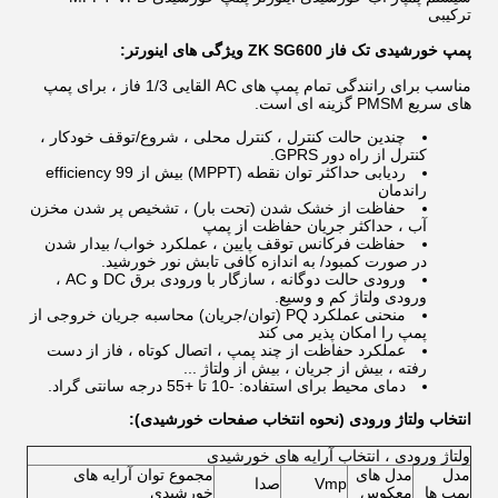
ترکیبی
پمپ خورشیدی تک فاز ZK SG600 ویژگی های اینورتر:
مناسب برای رانندگی تمام پمپ های AC القایی 1/3 فاز ، برای پمپ
های سریع PMSM گزینه ای است.
چندین حالت کنترل ، کنترل محلی ، شروع/توقف خودکار ،
کنترل از راه دور GPRS.
ردیابی حداکثر توان نقطه (MPPT) بیش از 99 efficiency
راندمان
حفاظت از خشک شدن (تحت بار) ، تشخیص پر شدن مخزن
آب ، حداکثر جریان حفاظت از پمپ
حفاظت فرکانس توقف پایین ، عملکرد خواب/ بیدار شدن
در صورت کمبود/ به اندازه کافی تابش نور خورشید.
ورودی حالت دوگانه ، سازگار با ورودی برق DC و AC ،
ورودی ولتاژ کم و وسیع.
منحنی عملکرد PQ (توان/جریان) محاسبه جریان خروجی از
پمپ را امکان پذیر می کند
عملکرد حفاظت از چند پمپ ، اتصال کوتاه ، فاز از دست
رفته ، بیش از جریان ، بیش از ولتاژ ...
دمای محیط برای استفاده: -10 تا +55 درجه سانتی گراد.
انتخاب ولتاژ ورودی (نحوه انتخاب صفحات خورشیدی):
ولتاژ ورودی ، انتخاب آرایه های خورشیدی
مدل
مدل های
مجموع توان آرایه های
Vmp
صدا
پمپ ها
معکوس
خورشیدی