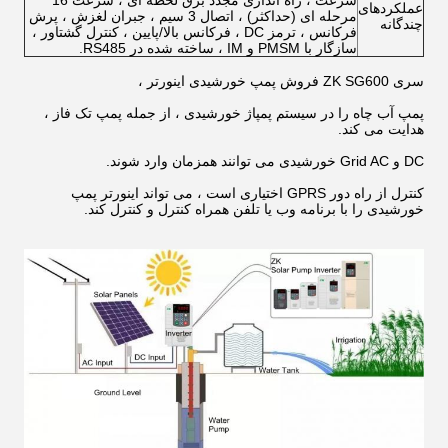
سرعت ، راه اندازی مجدد برق لحظه ای ، سرعت 16
عملکردهای
مرحله ای (حداکثر) ، اتصال 3 سیم ، جبران لغزش ، پرش
چندگانه
فرکانس ، ترمز DC ، فرکانس بالا/پایین ، کنترل گشتاور ،
سازگار با PMSM و IM ، ساخته شده در RS485.
سری ZK SG600 فروش پمپ خورشیدی اینورتر ،
پمپ آب چاه را در سیستم پمپاژ خورشیدی ، از جمله پمپ تک فاز ،
هدایت می کند.
DC و Grid AC خورشیدی می توانند همزمان وارد شوند.
کنترل از راه دور GPRS اختیاری است ، می تواند اینورتر پمپ
خورشیدی را با برنامه وب یا تلفن همراه کنترل و کنترل کند.