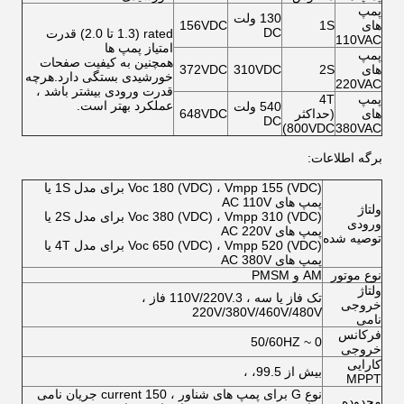
پمپ
130 ولت
های
1S
156VDC
DC
rated (1.3 تا 2.0) قدرت
110VAC
امتیاز پمپ ها
پمپ
همچنین به کیفیت صفحات
های
2S
310VDC
372VDC
خورشیدی بستگی دارد.هرچه
220VAC
قدرت ورودی بیشتر باشد ،
پمپ
4T
عملکرد بهتر است.
540 ولت
های
(حداکثر
648VDC
DC
800VDC)
380VAC
برگه اطلاعات:
Voc 180 (VDC) ، Vmpp 155 (VDC) برای مدل 1S یا
پمپ های AC 110V
ولتاژ
Voc 380 (VDC) ، Vmpp 310 (VDC) برای مدل 2S یا
ورودی
پمپ های AC 220V
توصیه شده
Voc 650 (VDC) ، Vmpp 520 (VDC) برای مدل 4T یا
پمپ های AC 380V
نوع موتور
AM و PMSM
ولتاژ
تک فاز یا سه ، 110V/220V.3 فاز ،
خروجی
220V/380V/460V/480V
نامی
فرکانس
0 ~ 50/60HZ
خروجی
کارایی
بیش از 99.5، ،
MPPT
نوع G برای پمپ های شناور ، 150 current جریان نامی
محدوده