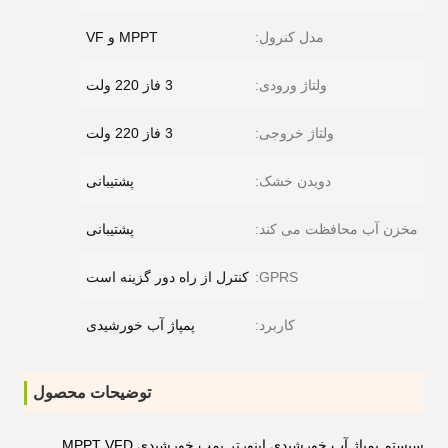
مدل کنرول:
MPPT و VF
ولتاژ ورودی:
3 فاز 220 ولت
ولتاژ خروجی:
3 فاز 220 ولت
دویدن خشک:
پشتیبانی
مخزن آب محافظت می کند:
پشتیبانی
GPRS:
کنترل از راه دور گزینه است
کاربرد:
پمپاژ آب خورشیدی
توضیحات محصول
سیستم پمپاژ آب خورشیدی اینورتر پمپ خورشیدی MPPT VFD