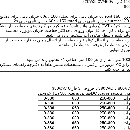
2s
MPPT (ردیابی نقطه توان حداکثر) ، CVT (ردیابی ولتاژ ثابت) ، عملکرد خودکار/دستی ، حفاظت از خ
 توقف کم ، حداقل توان ورودی ، حداکثر حفاظت جریان موتور ، محاسبه
تولید شده و سطح مخزن آب تشخیص داده می شود
، حفاظت از اتصال کوتاه فاز ، حفاظت از اتصال زمین به فاز ، حفاظت از
روجی.حفاظت از غرفه ، حفاظت از صاعقه
نیروی هوایی
CE ، طراحی بر اساس درایو AC موتور بردار کنترل ، مشخصات بیشتر لطفاً به دفترچه راهنمای عملکرد
می
محدوده ورودی DC
بهترین ورودی Voc
ولتاژ خروجی
0-380
650
250-800
0-380
650
250-800
0-380
650
250-800
0-380
650
250-800
0-380
650
250-800
0-380
650
250-800
0-380
650
250-800