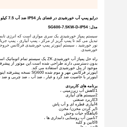
درایو پمپ آب خورشیدی در فضای باز IP54 ضد آب 7.5 کیلو وات 3 فاز
مدل: SG600-7.5KW-D-IP54
تبدیل می کند تا پمپ گریز از مرکز ، پمپ آبیاری ، پمپ جر
نور خورشید ، سیستم اینورتر پمپ خورشیدی فرکانس خروجی 
خورشیدی.
راه حل پمپاژ آب خورشیدی ZK یک سیس
موجود از پنل خورشیدی استفاده می کند.
اینورتر با خاصیت ضد گرد و غبار ، ضد آب ، ضد چربی و ضد خ
برنامه های کاربردی
1کاهش آب زیرزمینی ،
2سیستم های آبیاری
3کاربرد صنعتی
4آبیاری قطره ای و آب پاش
5پر کردن مخزن/ مخزن
6پناهگاه حیات وحش
7تامین آب روستایی دامداری ها ،
8کابین و کلبه
9چشمه ها.