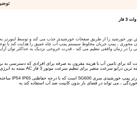
توضی
یان محوری ، پمپ جریان مخلوط سیستم پمپ آب چاه عمیق را هدایت کند.با توج
را در زمان واقعی تنظیم می کند ، قدرت خروجی نزدیک به حداکثر توان آرای
تم تمام اتوماتیک است که برای تامین آب با هزینه مقرون به صرفه برای افرادی که دسترسی به 
بدون دسترسی دارند طراحی شده است.این موتور از پیشرفته ترین درایو سرعت متغیر
اینورتر فرکانس مهر و موم شده SG600 نسخ
وردگی ، می تواند در فضای باز بدون کابینت ضد آب استفاده کند به