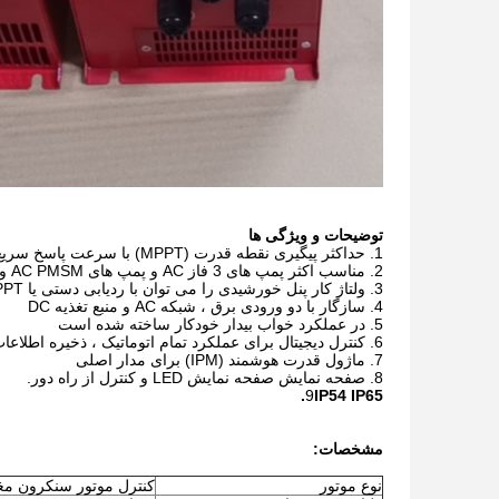
توضیحات و ویژگی ها
1. حداکثر پیگیری نقطه قدرت (MPPT) با سرعت پاسخ سریع و راندمان عملکرد پایدار> 99.6
2. مناسب اکثر پمپ های 3 فاز AC و پمپ های AC PMSM و IM.
3. ولتاژ کار پنل خورشیدی را می توان با ردیابی دستی یا MPPT به طور خودکار تنظیم کرد
4. سازگار با دو ورودی برق ، شبکه AC و منبع تغذیه DC
5. در عملکرد خواب بیدار خودکار ساخته شده است
6. کنترل دیجیتال برای عملکرد تمام اتوماتیک ، ذخیره اطلاعات و عملکردهای محافظتی
7. ماژول قدرت هوشمند (IPM) برای مدار اصلی
8. صفحه نمایش صفحه نمایش LED و کنترل از راه دور.
9
IP54 IP65.
مشخصات:
نوع موتور
کنترل موتور سنکرون مغ