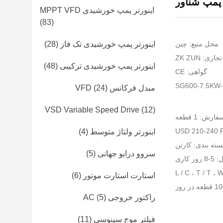
پمپ شناور
اینورتر پمپ خورشیدی MPPT VFD
(83)
محل منبع: چین
اینورتر پمپ خورشیدی تک فاز
(28)
اری: ZK ZUN
اینورتر پمپ خورشیدی ترکیبی
(48)
گواهی: CE
مبدل فرکانس VFD
(24)
VSD Variable Speed ​​Drive
(12)
ش: 1 قطعه
اینورتر ولتاژ متوسط
(4)
سته بندی: کارتن
سروو درایو جهانی
(5)
 کاری
استارت استارت موتور
(6)
راکتور خروجی AC
(5)
فیلتر موج سینوسی
(11)