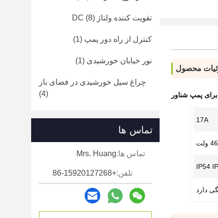
تقویت کننده ولتاژ DC
(8)
کنترل از راه دور پمپ
(1)
نور خیابان خورشیدی
(1)
یات محصول
چراغ سیل خورشیدی در فضای باز
(4)
برای پمپ شناور
17A
تماس ها
تماس ها:
Mrs. Huang
IP54 I
تلفن:
+86-15920127268
ی دارد