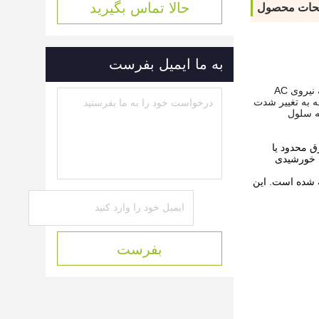
حالا تماس بگیرید
حات محصول
به ما ایمیل بفرست
سیستم پمپاژ خورشیدی یک سری موازی است که انرژی تابش نور خورشید را از طریق صفحات خورشیدی جذب می کند و توسط اینورتر به نیروی AC
ه به تغییر شدت
ه سلول
برق محدود یا
 برای تنظیم سرعت موتور 3 فاز AC بسته به انرژی خورشیدی
ه پیشرفته اینورتر پمپ خورشیدی سری SG600 است که با درجه حفاظتی IP54 IP65 ساخته شده است. این
بفرست