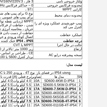
ولتاژ خروجی نامی
3 فاز ، 110V/160V/220V.3 فاز ، 220V/380V/460V
محدوده فرکانس خروجی
0 ~ حداکثر فرکانس 600Hz
کارایی MPPT
97٪ ،
محدوده دمای محیط
برای پمپ های عمومی ، 120 current جریان نامی برای 60s ، 150 rated جریان نامی برای 
پمپ خورشیدی عملکرد ویژه ای را
شدن ، حفاظت از فرکانس
کنترل می کند
جریان ، محاسبه انرژی 
حفاظت از دست دادن فاز 
عملکرد حفاظت
اتصال کوتاه ورودی و خ
درجه حفاظت
IP54 ، IP65
خنک کننده 
حالت در حال اجرا
MPPT یا CVT
ارتفاع
زیر 1000 متر ؛بالاتر از 1000 متر ، به ازای هر 100 متر اضافی 1٪ تخمین زده می شود.
نسخه پیشرفته درایو AC
بردار کنترل S600 یا S100 مراجعه کنید
لیست مدل:
IP54 uisng در فضای باز: نوع 4T ، ورودی 250 تا 800VDC یا 380VAC ، خروجی 3 فاز 0-380VAC
SN
مدل ها
تصاویر
نرخ فعلی (A)
قدرت نا
1
SD600-4KW-D-IP54
10A
4.0 کیلو وات
4.0 کیلو وات
2
SD600-5.5KW-D-IP54
13A
5.5 کیلو وات
5.5 کیلو وات
3
SD600-7.5KW-D-IP54
17A
7.5 کیلو وات
7.5 کیلو وات
4
SD600-4K0GB-4T-IP54
10A
4.0 کیلو وات
4.0 کیلو وات
5
SD600-5K5GB-4T-IP54
13A
5.5 کیلو وات
5.5 کیلو وات
6
SD600-7K5GB-4T-IP54
17A
7.5 کیلو وات
7.5 کیلو وات
7
SD600-011GB-4T-IP54
25A
11 کیلو وات
11 کیلو وات