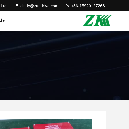
 Ltd.
cindy@zundrive.com
+86-15920127268
خان