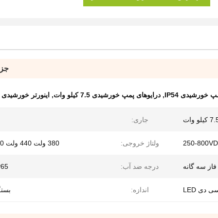
جزئ
 خورشیدی IP54
,
درایوهای پمپ خورشیدی 7.5 کیلو وات
,
اینورتر خورشیدی 
7 کیلو وات
جاری:
250-800V
ولتاژ خروجی:
380 ولت 440 ولت 460 ولت
فاز سه گانه
درجه ضد آب:
P65
ی دی LED
اندازه:
بستگ