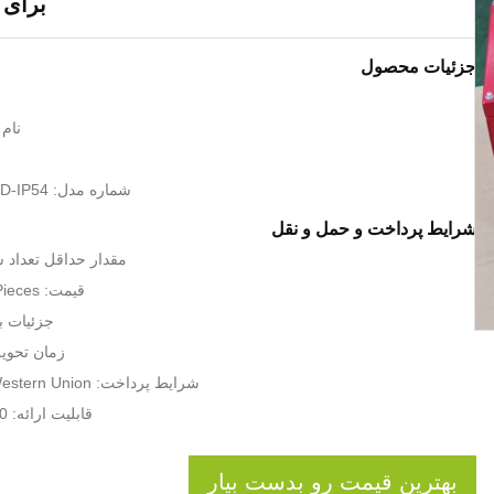
برای 
جزئیات محصول
نام تج
شماره مدل: SG600-7.5KW-D-IP54
شرایط پرداخت و حمل و نقل
مقدار حداقل تعداد سفار
قیمت: USD 210-240 Pieces
جزئیات ب
زمان تحویل: 5-8 روز
شرایط پرداخت: L / C ، T / T ، Western Union
قابلیت ارائه: 100 قطعه در روز
بهترین قیمت رو بدست بیار