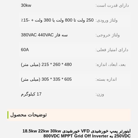
دارای قدرت است:
30kw
ولتاژ ورودی:
250 ولت تا 800 ولت یا 380 ولت + -15٪
ولتاژ خروجی:
سه فاز 380VAC 440VAC
دارای امتیاز فعلی:
60A
بعد، ابعاد، اندازه:
480 * 260 * 215 (میلی متر)
اندازه بسته:
605 * 335 * 305 (میلی متر)
وزن:
17 کیلوگرم
توضیحات محصول
اینورتر پمپ خورشیدی VFD خورشیدی 18.5kw 22kw 30kw
250VDC به 800VDC MPPT Grid Off Inverter