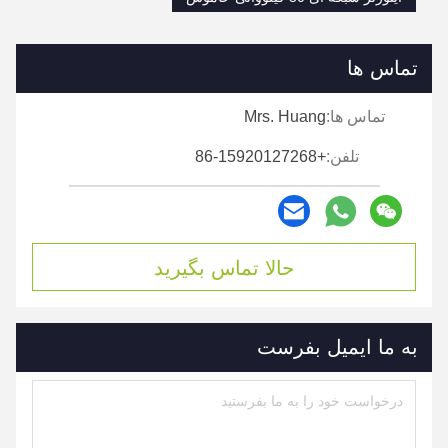
تماس ها
تماس ها:
Mrs. Huang
تلفن:
+86-15920127268
حالا تماس بگیرید
به ما ایمیل بفرست