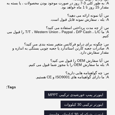
A: به طور کلی 3-7 روز در صورت موجود بودن محصولات ، یا بسته به
مقدار 15 روز تا 1 ماه خواهد بود.
س: آیا نمونه ارائه می دهید؟
A: بله ، سفارش نمونه قابل قبول است.
س: از چه مدت پرداختی استفاده می کنید؟
A: ما T/T ، Western Union ، Paypal ، D/P Cash ، L/C را قبول می
کنیم.
س: چگونه برای درایو فرکانس متغیر بسته بندی می کنید؟
A: صادرات جعبه کارتن استاندارد یا جعبه چوبی بستگی به اندازه و
مقدار سفارش دارد.
س: آیا سفارش OEM را قبول می کنید؟
A: بله ما سفارش OEM را با مجوز شما قبول می کنیم.
س: چه گواهینامه هایی دارید؟
A: ما دارای گواهینامه های ISO9001 و CE هستیم.
Tags:
اینورتر پمپ خورشیدی ترکیبی MPPT
اینورتر ترکیبی 30 کیلووات
اینورتر شبکه ای 30 کیلوواتی خاموش