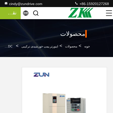
cindy@zundrive.com
+86-15920127268
نقل قول
محصولات
>
>
>
خونه
محصولات
اینورتر پمپ خورشیدی ترکیبی
Off Grid 30kw Hybrid Inverter MPPT 250VDC To 800VDC ولتاژ ورودی