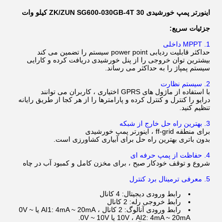
اینورتر پمپ خورشیدی ZK/ZUN SG600-030GB-4T 30 کیلو وات
جزئیات سریع:
1. MPPT داخلی
حداکثر قابلیت ردیابی power point سیستم را تضمین می کند
بیشترین توان خروجی را از پنل خورشیدی دریافت کرده و کارایی
سیستم پمپاژ را به حداکثر می رساند.
2. سیستم نظارت
با استفاده از ماژول های GPRS اختیاری ، کاربران می توانند
درایو را کنترل و کنترل کرده و پارامترها را از هر کجا از طریق رایانه
تنظیم کنید.
3. بهترین راه حل خارج از شبکه
برای منطقه ff-grid ، اینورتر پمپ خورشیدی
بدون باتری بهترین راه حل برای آبیاری کشاورزی است.
4. حفاظت از پمپ حرفه ای
شروع و توقف خودکار صبح ، برای مخزن کامل و کمبود آب در چاه
5. معرفی ترمینال برد کنترل
رابط ورودی دیجیتال: 4 کانال
رابط خروجی رله: 2 کانال
رابط ورودی آنالوگ: 2 کانال ، AI1: 4mA ~ 20mA یا 0V ~
10V ، AI2: 4mA ~ 20mA یا 0V ~ 10V.