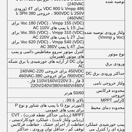
توصیه شده
240VAC)
Vmpp 486 تا 800 VDC برای 4T (ورودی
250V تا 900VDC ، خروجی 3PH 380 تا
460VAC)
Voc 180 (VDC) ، Vmpp 155 (VDC) برای
مدل 1S یا پمپ های AC 110V
ولتاژ ورودی توصیه شده
Voc 355 (VDC) ، Vmpp 310 (VDC) برای
(Voc و Vmmp)
مدل 2T یا پمپ های AC 220V
Voc 620 (VDC) ، Vmpp 540 (VDC) برای
مدل 4T یا پمپ AC 380V
کنترل موتور سروو مغناطیس دائمی و پمپ
نوع موتور
های موتور ناهمزمان.
توان DC از آرایه های خورشیدی یا برق شبکه
ورودی برق
AC
450VDC برای خروجی 220-240VAC
حداکثر ورودی برق DC
/900VDC برای خروجی 380-460VAC
3 فاز ، 110V/160V/220V.3 فاز ،
ولتاژ خروجی نامی
220V/240V/380V/460V/480V
محدوده فرکانس
50/60 هرتز
خروجی
کارایی MPPT
بالای 99.6، ،
(اینورتر نوع G با پمپ های شناور و نوع P
محدوده دمای محیط
برای پمپ های عمومی.
MPPT (ردیابی حداکثر نقطه قدرت) ، CVT
(ردیابی ولتاژ ثابت) ، عملکرد خودکار/دستی ،
پمپ خورشیدی عملکرد
حفاظت از اجرای خشک ، حفاظت فرکانس
ویژه ای را کنترل می
توقف کم ، حداقل توان ورودی ، حداکثر