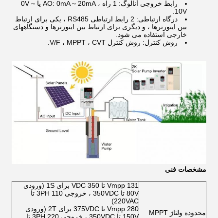
رابط خروجی آنالوگ: 1 راه ، AO: 0mA ~ 20mA یا 0V ~
10V.
درگاه ارتباطی: 2 رابط ارتباطی RS485 ، یکی برای ارتباط
بین اینورترها ، و دیگری برای ارتباط بین اینورترها و دستگاههای
خارجی استفاده می شود.
روش کنترل: روش کنترل V/F ، MPPT ، CVT.
مشخصات فنی
Vmpp 131 تا 350 VDC برای 1S (ورودی
80V تا 350VDC ، خروجی 3PH 110 تا
220VAC)
Vmpp 280 تا 375VDC برای 2T (ورودی
محدوده ولتاژ MPPT
150V تا 350VDC ، خروجی 3PH 220 تا