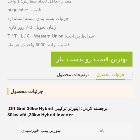
مقدار حداقل تعداد سفارش: 1 واحد
قیمت: negotiable
جزئیات بسته بندی: بسته استاندارد
زمان تحویل: 3-7 روز کاری
شرایط پرداخت: T / T ، L / C ، Western Union
قابلیت ارائه: 6000 واحد در هر ماه
بهترین قیمت رو بدست بیار
جزئیات محصول
توضیحات محصول
جزئیات محصول
برجسته کردن:
اینورتر ترکیبی Off Grid 30kw Hybrid
,
30kw vfd
,
30kw Hybrid Inverter
نام::
اینورتر پمپ خورشیدی