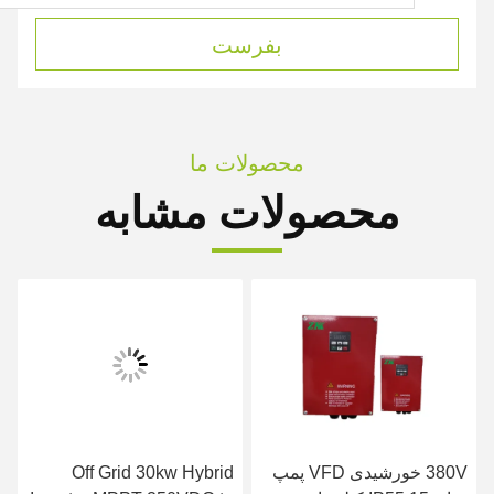
بفرست
محصولات ما
محصولات مشابه
380V خورشیدی VFD پمپ
Off Grid 30kw Hybrid