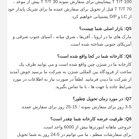
100 T T/T پیشاپیش برای سفارش نمونه.30 T T/T پیش از موعد ،
70 T T/T قبل از تحویل برای سفارش عمده.ما برای شریک پایدار خود
از LC و D/P پشتیبانی خواهیم کرد.
Q5: بازار اصلی شما چیست؟
مارک های ما در اروپا ، آفریقا ، شرق میانه ، آسیای جنوب شرقی و
آمریکای جنوبی شناخته شده است.
Q6: کارخانه شما در کجا واقع شده است؟
کارخانه ما در شنژن چین واقع شده است و می توانید ظرف یک
ساعت از فرودگاه بین المللی شنژن به شرکت ما برسید.خوش آمدید
از شرکت ما دیدن فرمایید. لطفاً در صورت نیاز به اطلاعات در مورد
شرایط جاده یا جهت ها ، با ما تماس بگیرید.
Q7: در مورد زمان تحویل چطور؟
3-5 روز برای سفارش نمونه ؛ 15-25 روز برای سفارش عمده.
Q8: ظرفیت عرضه کارخانه شما چقدر است؟
خروجی ماهانه اینورترها بیش از 6000 واحد است.
برای سفارشات منظم ، ما می توانیم در 5-24 روز به شما تحویل