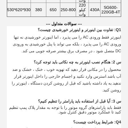
وات
220
SG600-
430A
کیلو
250-800
650
380
930*620*530
220GB-4T
وات
--- سوالات متداول ---
Q1: تفاوت بین اینورتر و اینورتر خورشیدی چیست؟
اینورتر فقط ورودی AC را می پذیرد ، اما اینورتر خورشیدی نه تنها
ورودی AC را می پذیرد ، بلکه می تواند با پنل خورشیدی به ورودی
DC متصل شود ، در مصرف برق بیشتر صرفه جویی می کند.
س 2: هنگام نصب اینورتر به چه نکاتی باید توجه کرد؟
محصول را در مکانی قرار دهید که تهویه خوب ، خنک ، خشک و ضد
آب باشد.استرس وارد نکنید و اجسام خارجی را داخل اینورتر قرار
ندهید.به یاد داشته باشید که قبل از روشن کردن دستگاه ، اینورتر را
روشن کنید.
س 3: آیا قبل از استفاده باید پارامتر را تنظیم کنیم؟
فقط باید پارامترهای گروه موتور را با توجه به مقدار پلاک پمپ تنظیم
کنید تا عملکرد موتور دقیق کنترل شود.
Q4: شرایط پرداخت چیست؟