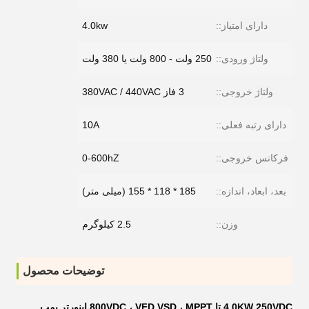
دارای امتیاز::
4.0kw
ولتاژ ورودی::
250 ولت - 800 ولت یا 380 ولت
ولتاژ خروجی::
3 فاز 380VAC / 440VAC
دارای رتبه فعلی::
10A
فرکانس خروجی::
0-600hZ
بعد، ابعاد، اندازه::
185 * 118 * 155 (میلی متر)
وزن::
2.5 کیلوگرم
توضیحات محصول
4.0KW 250VDC تا 800VDC ، VFD VSD ، MPPT اینورتر پمپ