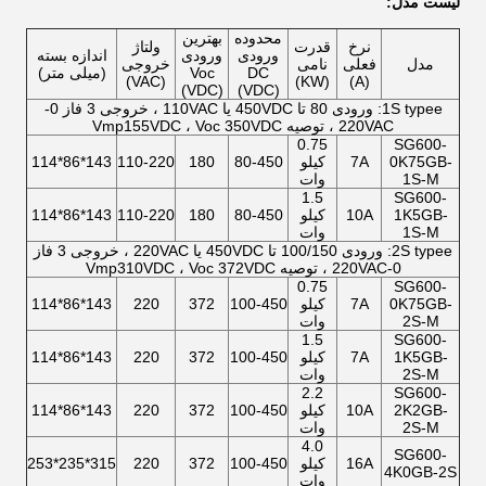
لیست مدل:
محدوده
بهترین
نرخ
قدرت
ولتاژ
ورودی
ورودی
اندازه بسته
مدل
فعلی
نامی
خروجی
DC
Voc
(میلی متر)
(VAC)
(KW)
(A)
(VDC)
(VDC)
1S typee: ورودی 80 تا 450VDC یا 110VAC ، خروجی 3 فاز 0-
220VAC ، توصیه Vmp155VDC ، Voc 350VDC
0.75
SG600-
0K75GB-
7A
کیلو
80-450
180
110-220
143*86*114
1S-M
وات
1.5
SG600-
1K5GB-
10A
کیلو
80-450
180
110-220
143*86*114
1S-M
وات
2S typee: ورودی 100/150 تا 450VDC یا 220VAC ، خروجی 3 فاز
0-220VAC ، توصیه Vmp310VDC ، Voc 372VDC
0.75
SG600-
0K75GB-
7A
کیلو
100-450
372
220
143*86*114
2S-M
وات
1.5
SG600-
1K5GB-
7A
کیلو
100-450
372
220
143*86*114
2S-M
وات
2.2
SG600-
2K2GB-
10A
کیلو
100-450
372
220
143*86*114
2S-M
وات
4.0
SG600-
16A
کیلو
100-450
372
220
315*235*253
4K0GB-2S
وات