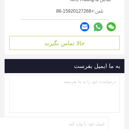
تلفن:
+86-15920127268
حالا تماس بگیرید
به ما ایمیل بفرست