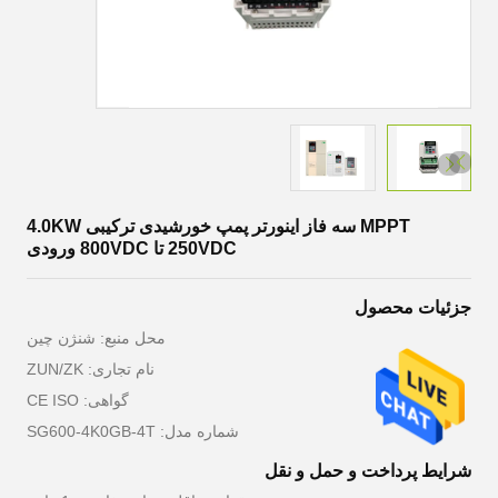
MPPT سه فاز اینورتر پمپ خورشیدی ترکیبی 4.0KW
250VDC تا 800VDC ورودی
جزئیات محصول
محل منبع: شنژن چین
نام تجاری: ZUN/ZK
گواهی: CE ISO
شماره مدل: SG600-4K0GB-4T
شرایط پرداخت و حمل و نقل