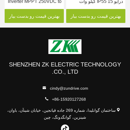
درایو IP55 15 کیلو وات
Inverter MPPT 250VDC to
اینورتر خورشیدی سه فاز
800VDC ولتاژ ورودی
بهترین قیمت رو بدست بیار
بهترین قیمت رو بدست بیار
SHENZHEN ZK ELECTRIC TECHNOLOGY
CO., LTD.
cindy@zundrive.com
+86-15920127268
ساختمان گوانلیدا، شماره 269 جاده قیانجین، خیابان شینآن، باوان،
شینزین، گوانگدونگ، چین