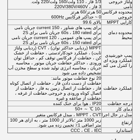
ولتاژ خروجی
1/3 فاز ، 110 ولت/160 ولت/220 ولت.
نامی
3 فاز ، 220V/380V/460V
محدوده فرکانس
50 هرتز/60 هرتز
خروجی
0 ~ حداکثر فرکانس 600Hz
کارایی MPPT
بالای 99.6
برای پمپ های شناور ، 150 current جریان نامی
محدوده دمای
برای 60s ، 180 rated جریان نامی برای 2S
محیط
برای پمپ های عمومی ، 120 current جریان نامی
برای 60s ، 150 rated جریان نامی برای 2S
MPPT (ردیابی حداکثر توان) ، CVT (ردیابی ولتاژ
ثابت) ، عملکرد خودکار/دستی ، حفاظت از خشک
پمپ خورشیدی
کن ، حفاظت از فرکانس توقف کم ، حداقل توان
عملکرد ویژه ای
ورودی ، حداکثر حفاظت جریان موتور ، محاسبه
را کنترل می کند
جریان ، محاسبه انرژی تولید شده و سطح مخزن آب
تشخیص داده می شود
20 نوع حفاظت موتور مانند:
حفاظت از دست دادن فاز ، حفاظت از اتصال کوتاه
عملکرد حفاظت
فاز ، حفاظت از اتصال زمین به فاز ، حفاظت از
اتصال کوتاه ورودی و خروجی.حفاظت از غرفه ،
حفاظت از صاعقه و غیره
درجه حفاظت
IP20 ، هوا برای خنک کننده
-10 ℃ ～ +50
دمای کار
مدل در حال اجرا
MPPT ، CVT ، مبدل فرکانس متغیر
زیر 1000 متر ؛بالاتر از 1000 متر ، به ازای هر 100
ارتفاع
متر اضافی 1٪ تخمین زده می شود.
استاندارد
CCC ، CE ، IEC