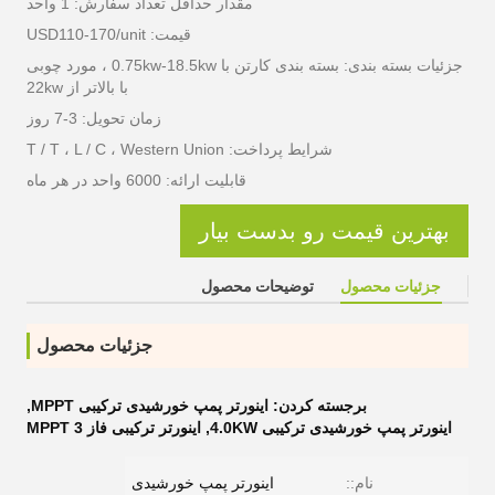
مقدار حداقل تعداد سفارش: 1 واحد
قیمت: USD110-170/unit
جزئیات بسته بندی: بسته بندی کارتن با 0.75kw-18.5kw ، مورد چوبی
با بالاتر از 22kw
زمان تحویل: 3-7 روز
شرایط پرداخت: T / T ، L / C ، Western Union
قابلیت ارائه: 6000 واحد در هر ماه
بهترین قیمت رو بدست بیار
جزئیات محصول
توضیحات محصول
جزئیات محصول
برجسته کردن:
اینورتر پمپ خورشیدی ترکیبی MPPT
,
اینورتر پمپ خورشیدی ترکیبی 4.0KW
,
اینورتر ترکیبی فاز MPPT 3
نام::
اینورتر پمپ خورشیدی