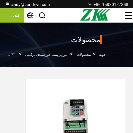
cindy@zundrive.com
+86-15920127268
نقل قول
محصولات
>
>
>
خونه
محصولات
اینورتر پمپ خورشیدی ترکیبی
MPPT سه فاز اینورتر پمپ خورشیدی ترکیبی 4.0KW 250VDC تا 800VDC ورودی