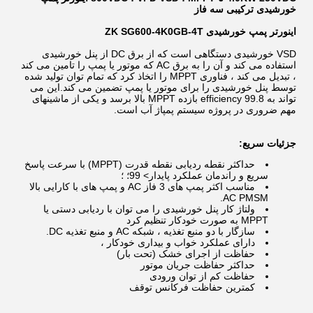
خورشیدی ترکیبی سه فاز
اینورتر پمپ خورشیدی ZK SG600-4K0GB-4T
VSD خورشیدی دستگاهی است که از برق DC از پنل خورشیدی
استفاده می کند و آن را به برق AC که موتور یا پمپ را تامین می کند
، تبدیل می کند ، فناوری MPPT را اتخاذ کرد که تمام توان تولید شده
توسط پنل خورشیدی را برای موتور یا پمپ تضمین می کند.این می
تواند به 99.8 efficiency بازده MPPT بالا برسد و یکی از ماشینهای
مهم ضروری در پروژه سیستم پمپاژ آب است.
جزئیات سریع:
حداکثر نقطه ردیابی نقطه قدرت (MPPT) با سرعت پاسخ
سریع و راندمان عملکرد پایدار> 99؛ ؛
مناسب اکثر پمپ های 3 فاز AC و پمپ های با کارایی بالا
AC PMSM.
ولتاژ کار پنل خورشیدی را می توان با ردیابی دستی یا
MPPT به صورت خودکار تنظیم کرد
سازگار با دو منبع تغذیه ، شبکه AC و منبع تغذیه DC.
دارای عملکرد خواب و بیداری خودکار ،
حفاظت از اجرای خشک (تحت بار)
حداکثر حفاظت جریان موتور
حفاظت کم از توان ورودی
کمترین حفاظت فرکانس توقف