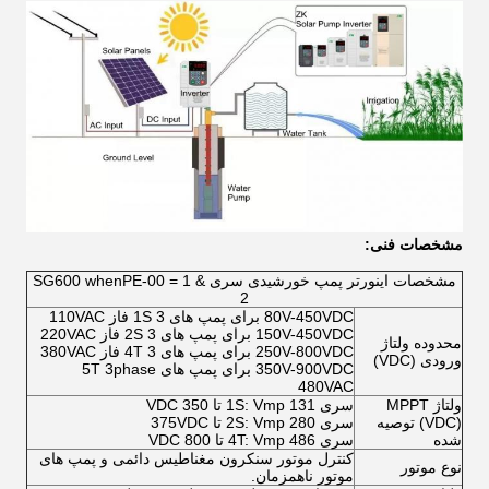
مشخصات فنی:
مشخصات اینورتر پمپ خورشیدی سری SG600 whenPE-00 = 1 &
2
80V-450VDC برای پمپ های 1S 3 فاز 110VAC
150V-450VDC برای پمپ های 2S 3 فاز 220VAC
محدوده ولتاژ
250V-800VDC برای پمپ های 4T 3 فاز 380VAC
ورودی (VDC)
350V-900VDC برای پمپ های 5T ​​3phase
480VAC
ولتاژ MPPT
سری 1S: Vmp 131 تا 350 VDC
(VDC) توصیه
سری 2S: Vmp 280 تا 375VDC
شده
سری 4T: Vmp 486 تا 800 VDC
کنترل موتور سنکرون مغناطیس دائمی و پمپ های
نوع موتور
موتور ناهمزمان.