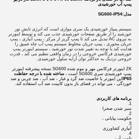
پمپ آب خورشیدی
مدل:
SG600-IP54
سیستم پمپاژ خورشیدی یک سری موازی است که انرژی تابش نور
خورشید را از طریق صفحات خورشیدی جذب می کند و توسط اینورتر
به نیروی AC تبدیل می کند تا پمپ گریز از مرکز ، پمپ آبیاری ، پمپ
جریان محوری ، پمپ جریان مخلوط سیستم پمپ آب چاه عمیق را
هدایت کند.با توجه به تغییر شدت نور خورشید ، سیستم اینورتر پمپ
خورشیدی فرکانس خروجی را در زمان واقعی تنظیم می کند ، قدرت
خروجی نزدیک به حداکثر توان آرایه سلول خورشیدی.
ZK
اینورتر فرکانس مهر و موم شده SG600 نسخه پیشرفته اینورتر
پمپ خورشیدی سری SG600 است ،
ساخته شده با درجه حفاظت
IP65
این اینورتر با خاصیت ضد گرد و غبار ، ضد آب ، ضد چربی و ضد
خوردگی ، می تواند در فضای باز بدون کابینت ضد آب استفاده کند.
برنامه های کاربردی
سبز شدن صحرا
حکومت بیابانی ،
آبیاری کشاورزی
تامین آب