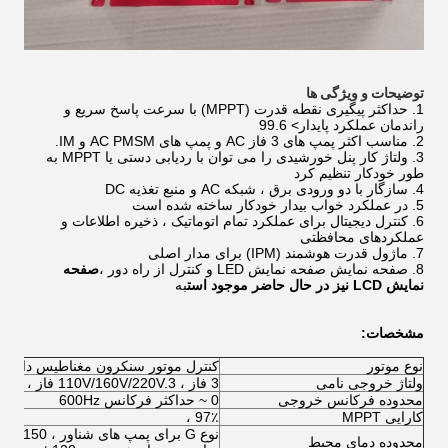
توضیحات و ویژگی ها
1. حداکثر پیگیری نقطه قدرت (MPPT) با سرعت پاسخ سریع و
راندمان عملکرد پایدار> 99.6
2. مناسب اکثر پمپ های 3 فاز AC و پمپ های AC PMSM و IM.
3. ولتاژ کار پنل خورشیدی را می توان با ردیابی دستی یا MPPT به
طور خودکار تنظیم کرد
4. سازگار با دو ورودی برق ، شبکه AC و منبع تغذیه DC
5. در عملکرد خواب بیدار خودکار ساخته شده است
6. کنترل دیجیتال برای عملکرد تمام اتوماتیک ، ذخیره اطلاعات و
عملکردهای محافظتی
7. ماژول قدرت هوشمند (IPM) برای مدار اصلی
8. صفحه نمایش صفحه نمایش LED و کنترل از راه دور ،
صفحه
نمایش LCD نیز در حال حاضر موجود است
به
مشخصات:
نوع موتور
کنترل موتور سنکرون مغناطیس دائمی 
ولتاژ خروجی نامی
3 فاز ، 110V/160V/220V.3 فاز ، 220V/380V/460V
محدوده فرکانس خروجی
0 ~ حداکثر فرکانس 600Hz
کارایی MPPT
97٪ ،
محدوده دمای محیط