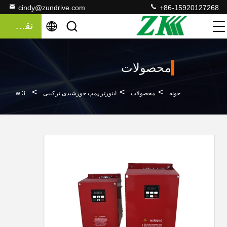
cindy@zundrive.com
+86-15920127268
نقل قول
محصولات
>
>
>
خونه
محصولات
اینورتر پمپ خورشیدی ترکیبی
2.2kw-22kw 3 فاز اینورتر MPPT برای سیستم خورشیدی با درجه حفاظت IP65