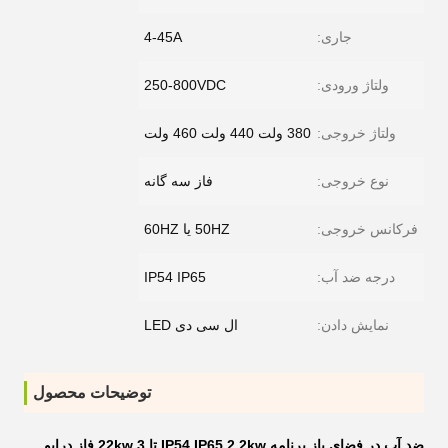
جاری:
4-45A
ولتاژ ورودی:
250-800VDC
ولتاژ خروجی:
380 ولت 440 ولت 460 ولت
نوع خروجی:
فاز سه گانه
فرکانس خروجی:
50HZ یا 60HZ
درجه ضد آب:
IP54 IP65
نمایش دادن:
ال سی دی LED
توضیحات محصول
ضد آب در فضای باز برنامه IP54 IP65 2.2kw تا 22kw 3 فاز درایو