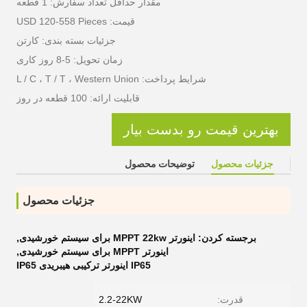
مقدار حداقل تعداد سفارش: 1 قطعه
قیمت: USD 120-558 Pieces
جزئیات بسته بندی: کارتن
زمان تحویل: 5-8 روز کاری
شرایط پرداخت: L / C ، T / T ، Western Union
قابلیت ارائه: 100 قطعه در روز
بهترین قیمت رو بدست بیار
جزئیات محصول
توضیحات محصول
جزئیات محصول
برجسته کردن:
اینورتر MPPT 22kw برای سیستم خورشیدی
,
اینورتر MPPT برای سیستم خورشیدی
,
IP65 اینورتر ترکیبی هیبریدی IP65
قدرت:
2.2-22KW