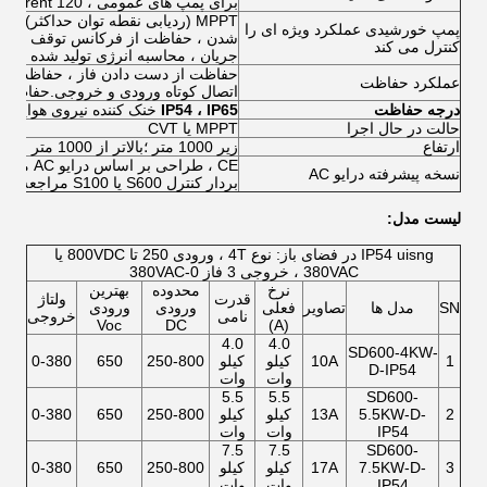
برای پمپ های عمومی ، 120 current جریان نامی برای 60s ، 150 rated جریان نامی برای 2s
پمپ خورشیدی عملکرد ویژه ای را
شدن ، حفاظت از فرکانس توقف کم ، ح
کنترل می کند
جریان ، محاسبه انرژی تولید شده و
حفاظت از دست دادن فاز ، حفاظت از ا
عملکرد حفاظت
اتصال کوتاه ورودی و خروجی.حفاظت ا
درجه حفاظت
IP54 ، IP65
خنک کننده نیروی هوایی
حالت در حال اجرا
MPPT یا CVT
ارتفاع
زیر 1000 متر ؛بالاتر از 1000 متر ، به ازای هر 100 متر اضافی 1٪ تخمین زده می شود.
CE ، طرا
نسخه پیشرفته درایو AC
بردار کنترل S600 یا S100 مراجعه کنید
لیست مدل:
IP54 uisng در فضای باز: نوع 4T ، ورودی 250 تا 800VDC یا
380VAC ، خروجی 3 فاز 0-380VAC
نرخ
محدوده
بهترین
قدرت
ولتاژ
SN
مدل ها
تصاویر
فعلی
ورودی
ورودی
نامی
خروجی
Voc
DC
(A)
4.0
4.0
SD600-4KW-
1
10A
کیلو
کیلو
250-800
650
0-380
D-IP54
وات
وات
5.5
5.5
SD600-
2
5.5KW-D-
13A
کیلو
کیلو
250-800
650
0-380
IP54
وات
وات
7.5
7.5
SD600-
3
7.5KW-D-
17A
کیلو
کیلو
250-800
650
0-380
IP54
وات
وات