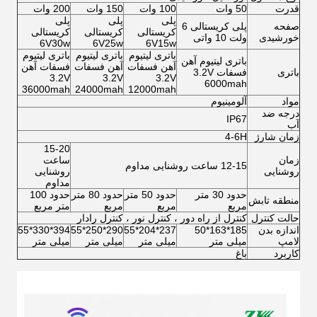
قدرت
50 وات
100 وات
150 وات
200 وات
پلی
پلی
پلی
صفحه
پلی کریستالی 6
کریستالی
کریستالی
کریستالی
خورشیدی
ولت 10 واتی
6V30w
6V25w
6V15w
باتری لیتیوم
باتری لیتیوم
باتری لیتیوم
باتری لیتیوم آهن
آهن فسفات
آهن فسفات
فسفات آهن
باتری
فسفات 3.2V
3.2V
3.2V
3.2V
6000mah
36000mah
24000mah
12000mah
مواد
آلومینیوم
درجه ضد
IP67
آب
زمان شارژ
4-6H
15-20
زمان
ساعت
12-15 ساعت روشنایی مداوم
روشنایی
روشنایی
مداوم
حدود 30 متر
حدود 50 متر
حدود 80 متر
حدود 100
منطقه تابش
مربع
مربع
مربع
متر مربع
حالت کنترل
کنترل از راه دور ، کنترل نور ، کنترل رادار
اندازه بدن
185*163*50
237*204*55
290*250*55
394*330*55
لامپ
میلی متر
میلی متر
میلی متر
میلی متر
کاربرد
باغ