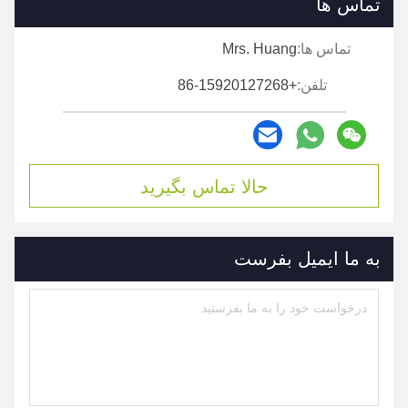
تماس ها
تماس ها:
Mrs. Huang
تلفن:
+86-15920127268
حالا تماس بگیرید
به ما ایمیل بفرست