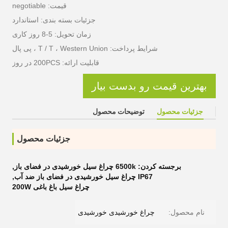
قیمت: negotiable
جزئیات بسته بندی: استاندارد
زمان تحویل: 5-8 روز کاری
شرایط پرداخت: T / T ، Western Union ، پی پال
قابلیت ارائه: 200PCS در روز
بهترین قیمت رو بدست بیار
جزئیات محصول
توضیحات محصول
جزئیات محصول
برجسته کردن:
6500k چراغ سیل خورشیدی در فضای باز
,
IP67 چراغ سیل خورشیدی در فضای باز ضد آب
,
چراغ سیل باغ باغی 200W
نام محصول:
چراغ خورشیدی خورشیدی