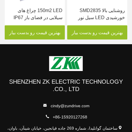
روشنایی بالا SMD2835
150m2 LED چراغ های
خورشیدی LED سیل نور
سیلابی در فضای باز IP67
40W بدنه آلومینیومی صرفه
مواد آلومینیومی ضد آب
جویی در انرژی
بهترین قیمت رو بدست بیار
بهترین قیمت رو بدست بیار
SHENZHEN ZK ELECTRIC TECHNOLOGY
CO., LTD.
cindy@zundrive.com
+86-15920127268
ساختمان گوانلیدا، شماره 269 جاده قیانجین، خیابان شینآن، باوان،