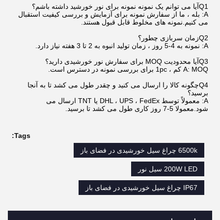
Q1آیا می توانم یک نمونه نمونه برای نور خورشید داشته باشم؟
A: بله ، ما از سفارش نمونه برای آزمایش و بررسی کیفیت استقبال
می کنیم.نمونه های مخلوط قابل قبول هستند.
Q2زمان سربازی چطور؟
A: نمونه به 4-5 روز ، زمان تولید انبوه به 2 تا 3 هفته نیاز دارد.
Q3آیا محدودیت MOQ برای سفارش نور خورشیدی دارید؟
A: MOQ کم ، 1pc برای بررسی نمونه در دسترس است.
Q4چگونه کالا را ارسال می کنید و چقدر طول می کشد تا به آنجا
برسید؟
A: معمولاً توسط DHL ، UPS ، FedEx یا TNT ارسال می
شود.معمولا 5-7 روز کاری طول می کشد تا برسید.
Tags:
6500k چراغ سیل خورشیدی در فضای باز
200W LED سیل نور
IP67 چراغ سیل خورشیدی در فضای باز