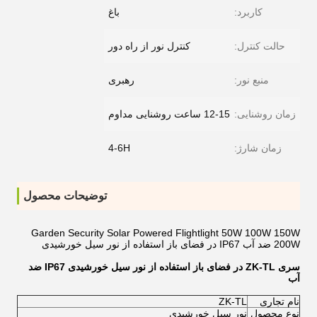
کاربرد:
باغ
حالت کنترل:
کنترل نور از راه دور
منبع نور:
رهبری
زمان روشنایی:
12-15 ساعت روشنایی مداوم
زمان شارژ:
4-6H
توضیحات محصول
Garden Security Solar Powered Flightlight 50W 100W 150W
200W ضد آب IP67 در فضای باز استفاده از نور سیل خورشیدی
سری ZK-TL در فضای باز استفاده از نور سیل خورشیدی IP67 ضد
آب
نام تجاری
ZK-TL
نوع محصول
نور سیل خورشیدی