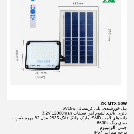
ZK-MTX-50W
پنل خورشیدی: پلی کریستالی 6V15w
باتری: باتری لیتیوم آهن فسفات 3.2V 12000mah
دانه های لامپ SMD: مارک چانگ فانگ 2835 مدل 82 مهره لامپ ،
دمای رنگ 6500k
جنس: آلومینیوم
درجه ضد آب: IP67