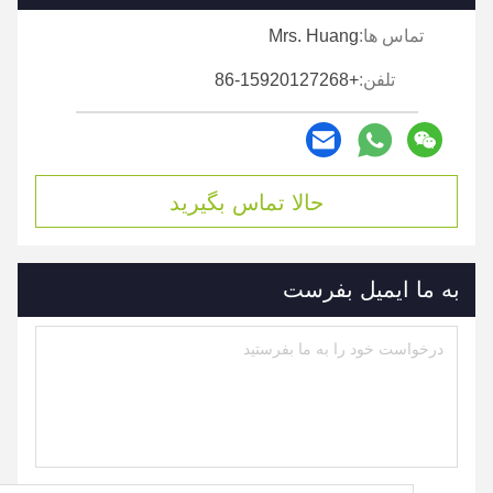
تماس ها:
Mrs. Huang
تلفن:
+86-15920127268
حالا تماس بگیرید
به ما ایمیل بفرست