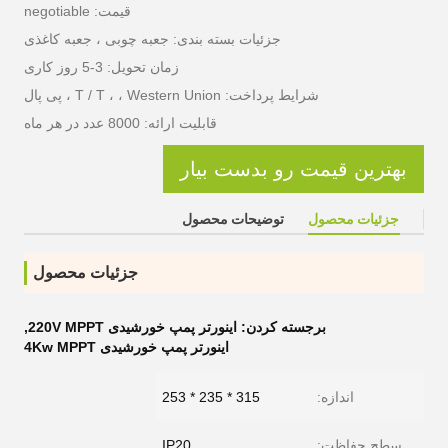
قیمت: negotiable
جزئیات بسته بندی: جعبه چوبی ، جعبه کاغذی
زمان تحویل: 3-5 روز کاری
شرایط پرداخت: T / T ، ، Western Union ، پی پال
قابلیت ارائه: 8000 عدد در هر ماه
بهترین قیمت رو بدست بیار
جزئیات محصول
توضیحات محصول
جزئیات محصول
برجسته کردن:
اینورتر پمپ خورشیدی 220V MPPT
,
اینورتر پمپ خورشیدی 4Kw MPPT
اندازه:
315 * 235 * 253
سطح حفاظت:
IP20