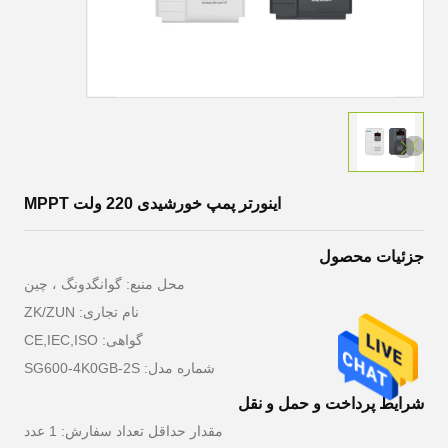
اینورتر پمپ خورشیدی 220 ولت MPPT
جزئیات محصول
محل منبع: گوانگدونگ ، چین
نام تجاری: ZK/ZUN
گواهی: CE,IEC,ISO
شماره مدل: SG600-4K0GB-2S
شرایط پرداخت و حمل و نقل
مقدار حداقل تعداد سفارش: 1 عدد