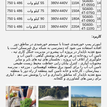
SG600-
14
110A
380V-440V
55 کیلو وات
486 تا 750
4T-055G
SG600-
15
150A
380V-440V
75 کیلو وات
486 تا 750
4T-075G
SG600-
16
180A
380V-440V
90 کیلو وات
486 تا 750
4T-090G
SG600-
17
220A
380V-440V
110 کیلو وات
486 تا 750
4T-110G
کاربرد:
اینورتر پمپ خورشیدی عمدتا با سیستم خورشیدی در مناطق دور
افتاده استفاده می شود که دسترسی به شبکه برق غیرممکن است یا
منبع تغذیه ناپایدار در پروژه آب پیشرو در مدیریت جنگل کاری تپه ،
تامین آب رودخانه در هر دو طرف پوشش گیاهی ، تامین آب و
جلوگیری از اتلاف آب پروژه ، نخلستان های تپه های بایر و سایر
محتویات آبیاری ، کنترل بیابان زایی حفاظت محیط زیست طبیعی
تامین آب.آب را برای کمبود برق منطقه کوهستانی ، مزرعه ، مدرسه
، بیمارستان ، کارخانه و خانه تأمین کنید.منطقه از راه دور یا منطقه
منبع تغذیه ناپایدار که مناطق دامداری و آب را پوشش می دهد ، آبیاری
برای زمین های کشاورزی و گلخانه.