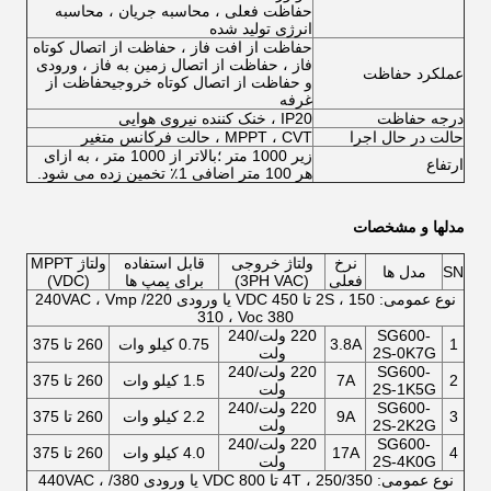
حفاظت فعلی ، محاسبه جریان ، محاسبه
انرژی تولید شده
حفاظت از افت فاز ، حفاظت از اتصال کوتاه
فاز ، حفاظت از اتصال زمین به فاز ، ورودی
عملکرد حفاظت
و حفاظت از اتصال کوتاه خروجیحفاظت از
غرفه
درجه حفاظت
IP20 ، خنک کننده نیروی هوایی
حالت در حال اجرا
MPPT ، CVT ، حالت فرکانس متغیر
زیر 1000 متر ؛بالاتر از 1000 متر ، به ازای
ارتفاع
هر 100 متر اضافی 1٪ تخمین زده می شود.
مدلها و مشخصات
نرخ
ولتاژ خروجی
قابل استفاده
ولتاژ MPPT
SN
مدل ها
فعلی
(3PH VAC)
برای پمپ ها
(VDC)
نوع عمومی: 2S ، 150 تا 450 VDC یا ورودی 220/ 240VAC ، Vmp
310 ، Voc 380
SG600-
220 ولت/240
1
3.8A
0.75 کیلو وات
260 تا 375
2S-0K7G
ولت
SG600-
220 ولت/240
2
7A
1.5 کیلو وات
260 تا 375
2S-1K5G
ولت
SG600-
220 ولت/240
3
9A
2.2 کیلو وات
260 تا 375
2S-2K2G
ولت
SG600-
220 ولت/240
4
17A
4.0 کیلو وات
260 تا 375
2S-4K0G
ولت
نوع عمومی: 4T ، 250/350 تا 800 VDC یا ورودی 380/ 440VAC ،