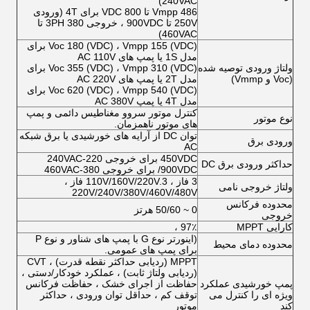
240VAC)
Vmpp 486 تا 800 VDC برای 4T (ورودی
250V تا 900VDC ، خروجی 3PH 380 تا
460VAC)
Voc 180 (VDC) ، Vmpp 155 (VDC) برای
مدل 1S یا پمپ های AC 110V
ولتاژ ورودی توصیه شده
Voc 355 (VDC) ، Vmpp 310 (VDC) برای
(Voc و Vmmp)
مدل 2T یا پمپ های AC 220V
Voc 620 (VDC) ، Vmpp 540 (VDC) برای
مدل 4T یا پمپ AC 380V
کنترل موتور سروو مغناطیس دائمی و پمپ
نوع موتور
های موتور ناهمزمان.
توان DC از آرایه های خورشیدی یا برق شبکه
ورودی برق
AC
450VDC برای خروجی 220-240VAC
حداکثر ورودی برق DC
/900VDC برای خروجی 380-460VAC
3 فاز ، 110V/160V/220V.3 فاز ،
ولتاژ خروجی نامی
220V/240V/380V/460V/480V
محدوده فرکانس
0 ~ 50/60 هرتز
خروجی
کارایی MPPT
97٪ ،
(اینورتر نوع G با پمپ های شناور و نوع P
محدوده دمای محیط
برای پمپ های عمومی.
MPPT (ردیابی حداکثر نقطه قدرت) ، CVT
(ردیابی ولتاژ ثابت) ، عملکرد خودکار/دستی ،
پمپ خورشیدی عملکرد
حفاظت از اجرای خشک ، حفاظت فرکانس
ویژه ای را کنترل می
توقف کم ، حداقل توان ورودی ، حداکثر
کند
موتور