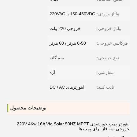
ولتاژ ورودی:
150-450VDC یا 220VAC
ولتاژ خروجی:
خروجی 220 ولت
فرکانس خروجی:
0-50 هرتز / 60 هرتز
نوع خروجی:
سه گانه
سفارشی:
آره
تایپ کنید:
اینورترهای DC / AC
توضیحات محصول
اینورتر پمپ خورشیدی 220V 4Kw 16A Vfd Solar 50HZ MPPT
خروجی سه فاز برای پمپ ها