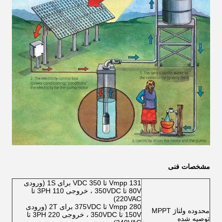
مشخصات فنی
Vmpp 131 تا 350 VDC برای 1S (ورودی
80V تا 350VDC ، خروجی 3PH 110 تا
220VAC)
Vmpp 280 تا 375VDC برای 2T (ورودی
محدوده ولتاژ MPPT
150V تا 350VDC ، خروجی 3PH 220 تا
توصیه شده