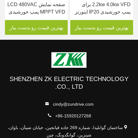
2.2kw 4.0kw VFD برای
صفحه نمایش LCD 480VAC
پمپ خورشیدی IP20 اینورتر
MPPT VFD پمپ خورشیدی
پمپ خورشیدی سه فاز
اینورتر GPRS کنترل از راه
دور
بهترین قیمت رو بدست بیار
بهترین قیمت رو بدست بیار
SHENZHEN ZK ELECTRIC TECHNOLOGY
CO., LTD.
cindy@zundrive.com
+86-15920127268
ساختمان گوانلیدا، شماره 269 جاده قیانجین، خیابان شینآن، باوان،
شینزین، گوانگدونگ، چین