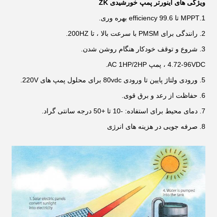
ویژگی های اینورتر پمپ خورشیدی ZK
1.MPPT تا 99.6 efficiency بهره وری.
2. رانندگی برای PMSM با سرعت بالا ، تا 200HZ.
3. شروع و توقف خودکار هنگام روشن شدن.
4.72-96VDC ، پمپ AC 1HP/2HP.
5. ورودی ولتاژ پایین تا ورودی 80vdc برای محلول پمپ های 220V.
6. حفاظت از رعد و برق قوی.
7. دمای محیط برای استفاده: -10 تا +50 درجه سانتی گراد.
8. صرفه جویی در هزینه های انرژی