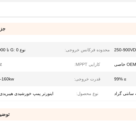
جزئ
250-900V
محدوده فرکانس خروجی:
نوع G: 0 تا 3000 هرتز
کارایی MPPT:
٪
≥ 99%
قدرت خروجی:
w-160kw
نوع محصول:
اینورتر پمپ خورشیدی هیبریدی PPT
توضی