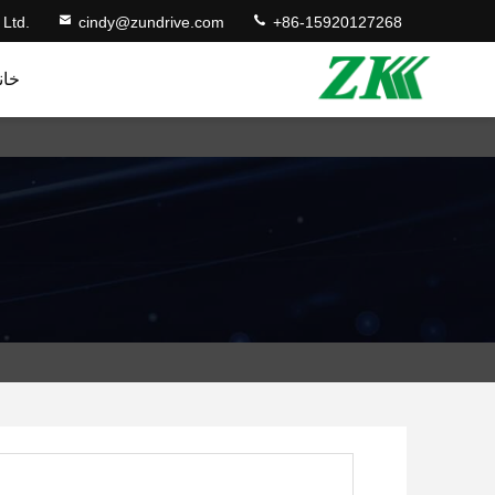
 Ltd.
cindy@zundrive.com
+86-15920127268
خان