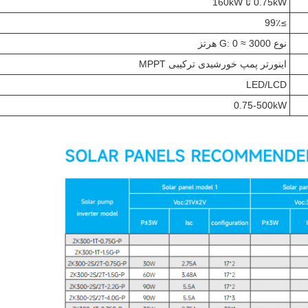
0.75kW تا 160kW
≥99٪
نوع G: 0 ≈ 3000 هرتز
اینورتر پمپ خورشیدی ترکیبی MPPT
LED/LCD
0.75-500kW