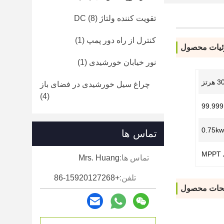
تقویت کننده ولتاژ DC
(8)
کنترل از راه دور پمپ
(1)
یات محصول
نور خیابان خورشیدی
(1)
چراغ سیل خورشیدی در فضای باز
(4)
99.999
0.75k
تماس ها
M
تماس ها:
Mrs. Huang
تلفن:
+86-15920127268
حات محصول