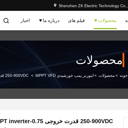
Shenzhen ZK Electric Technology Co.,
ه
محصولات
فیلم های
درباره ما
اخبار
محصولات
خونه
>
محصولات
>
اینورتر پمپ خورشیدی MPPT VFD
>
250-900VDC قدرت خروجی 0.75-160kw MPPT inverter پمپ خورشیدی هیبریدی
250-900VDC قدرت خروجی .75