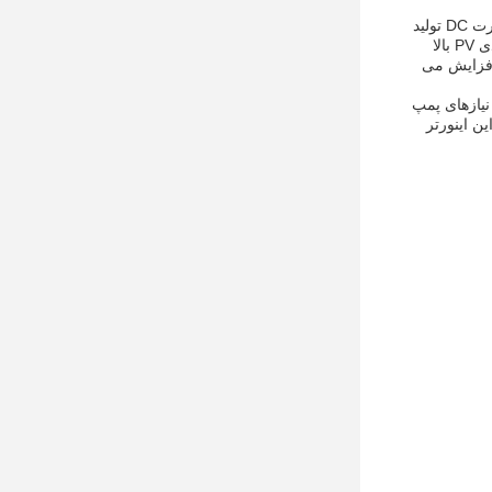
اینورتر پمپ خورشیدی MPPT VFD نیز یک اینورتر خورشیدی با فرکانس بالا است.که به این معنی است که می تواند به طور کارآمد قدرت DC تولید
شده توسط پنل های خورشیدی را به قدرت AC تبدیل کند که می تواند برای هدایت پمپ آب استفاده شود.همچنین دارای یک ویژگی ورودی PV بالا
 افزایش می
برای نیازهای پمپ
ن اينورتر