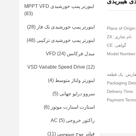
ی هیبریدی
اینورتر پمپ خورشیدی MPPT VFD
(83)
اینورتر پمپ خورشیدی تک فاز
(28)
Place of Origin
نام تجاری: ZK
اینورتر پمپ خورشیدی ترکیبی
(48)
گواهی: CE
مبدل فرکانس VFD
(24)
Model Number
VSD Variable Speed ​​Drive
(12)
فارش: یک قطعه
اینورتر ولتاژ متوسط
(4)
Packaging Deta
Delivery Time:
سروو درایو جهانی
(5)
Payment Terms
استارت استارت موتور
(6)
راکتور خروجی AC
(5)
فیلتر موج سینوسی
(11)