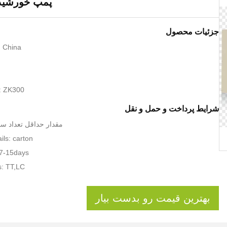
پمپ خورشید
جزئیات محصول
: China
: ZK300
شرایط پرداخت و حمل و نقل
مقدار حداقل تعداد س
ils: carton
 7-15days
: TT,LC
بهترین قیمت رو بدست بیار