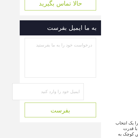
حالا تماس بگیرید
به ما ایمیل بفرست
بفرست
ینورتر ≥ 99٪.این باعث می شود آن را یک انتخاب
رات کربن خود هستندمحدوده قدرت این اینورتر 0.75-500kw است، با قدرت
یاس کوچک به