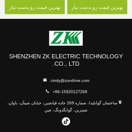
دور
بهترین قیمت رو بدست بیار
بهترین قیمت رو بدست بیار
SHENZHEN ZK ELECTRIC TECHNOLOGY
CO., LTD.
cindy@zundrive.com
+86-15920127268
ساختمان گوانلیدا، شماره 269 جاده قیانجین، خیابان شینآن، باوان،
شینزین، گوانگدونگ، چین