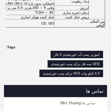
دما، رطوبت
(عملکرد بدون بار) 5٪ تا 95٪ RH (غیر متراکم)
وقتی 9 ～ 200 هرتز، 5.9 متر بر ثانیه (0.6 گرم)
لرزش
-30 ～+60℃
دمای ذخیره سازی
روش خنک کننده
خنک کننده هوای اجباری
بین المللی
CE، ISO
گواهی
Tags:
اینورتر پمپ آب خورشیدی 3 فاز
VFD سه فاز برای پمپ خورشیدی
4.0 کیلو وات VFD برای پمپ خورشیدی
تماس ها
تماس ها:
Mrs. Huang