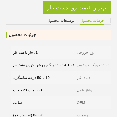
بهترین قیمت رو بدست بیار
جزئیات محصول
توضیحات محصول
جزئیات محصول
نوع خروجی:
تک فاز یا سه فاز
VOC خودکار تشخیص:
VOC AUTO هنگام روشن کردن تشخیص
دمای کار:
-10 تا 50 درجه سانتیگراد
ولتاژ نامی:
380 ولت 220 ولت
OEM:
حمایت
رطوبت:
0-95٪ (غیر متراکم)