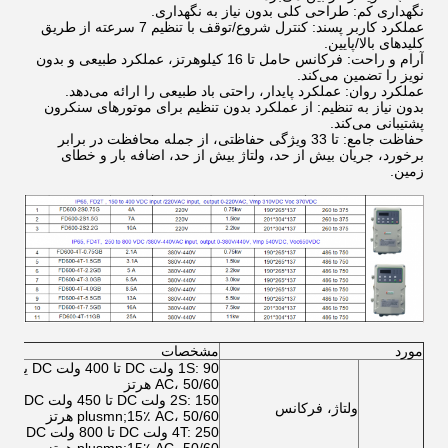
نگهداری کم: طراحی کلی بدون نیاز به نگهداری.
عملکرد کاربر پسند: کنترل شروع/توقف با تنظیم 7 سرعته از طریق
کلیدهای بالا/پایین.
آرام و راحت: فرکانس حامل تا 16 کیلوهرتز، عملکرد طبیعی و بدون
نویز را تضمین می‌کند.
عملکرد روان: عملکرد پایدار، راحتی باد طبیعی را ارائه می‌دهد.
بدون نیاز به تنظیم: از عملکرد بدون تنظیم برای موتورهای سنکرون
پشتیبانی می‌کند.
حفاظت جامع: تا 33 ویژگی حفاظتی، از جمله محافظت در برابر
برخورد، جریان بیش از حد، ولتاژ بیش از حد، اضافه بار و خطای
زمین.
مورد
مشخصات
AC، 50/60 هرتز
ولتاژ، فرکانس
plusmn;15٪ AC، 50/60 هرتز