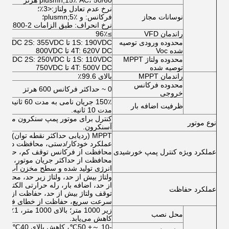
plusmn;15٪ AC، 50/60 هرتز
نرخ عدم تعادل ولتاژ:<3٪؛
نوسانات مجاز
فرکانس: و plusmn;5٪؛
نرخ انحراف: طبق الزامات IEC61800-2
راندمان VFD
≥96٪
محدوده ورودی توصیه
1S: 190VDC تا 450VDC 2S: 355VDC تا 450VDC
شده Voc
4T: 620V DC تا 800VDC
محدوده ولتاژ MPPT
1S: 110VDC تا 400VDC 2S: 250VDC تا 400VDC
توصیه شده
4T: 500V DC تا 750VDC
راندمان MPPT
بالای 99.6٪
محدوده فرکانس
0 ~ حداکثر فرکانس 600 هرتز
خروجی
ظرفیت اضافه بار
مدت 10 ثانیه.
کنترل برای موتور پمپ سنکرون مغناط
نوع موتور
آسنکرون.
عملکرد خودکار/دستی، محافظت در بر
عملکرد ویژه کنترل پمپ خورشیدی
محافظت از فرکانس توقف کم، حداقل 
محافظت از حداکثر جریان موتور، محا
انرژی تولید شده و سطح مخزن آب تش
ولتاژ بیش از حد، ولتاژ زیر حد، محدو
از حد، اضافه بار، رله حرارتی الکتریک
عملکرد حفاظت
توقف ولتاژ بیش از حد، حفاظت از داده
سرعت سریع، حفاظت از خطای فاز و
محل نصب
کاهش می‌یابد.