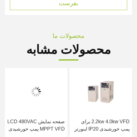
بفرست
محصولات ما
محصولات مشابه
2.2kw 4.0kw VFD برای
صفحه نمایش LCD 480VAC
پمپ خورشیدی IP20 اینورتر
MPPT VFD پمپ خورشیدی
پمپ خورشیدی سه فاز
اینورتر GPRS کنترل از راه