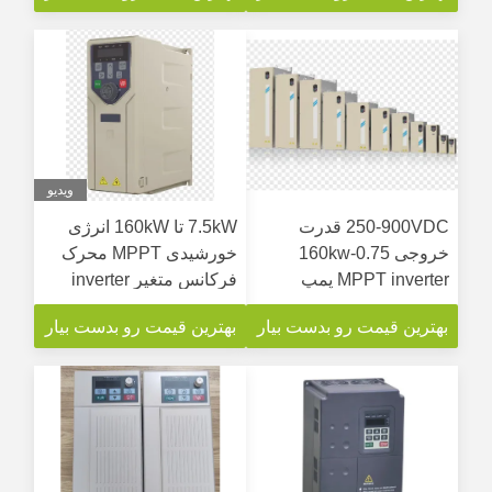
ویدیو
250-900VDC قدرت
7.5kW تا 160kW انرژی
خروجی 0.75-160kw
خورشیدی MPPT محرک
MPPT inverter پمپ
فرکانس متغیر inverter
خورشیدی هیبریدی
پمپ خورشیدی
بهترین قیمت رو بدست بیار
بهترین قیمت رو بدست بیار