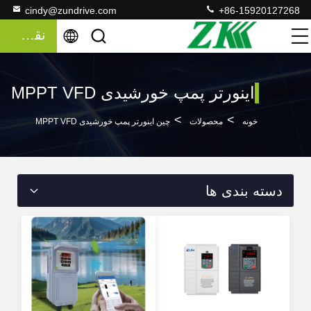
cindy@zundrive.com
+86-15920127268
نقل قول
اینورتر پمپ خورشیدی MPPT VFD
>
>
خونه
محصولات
چین اینورتر پمپ خورشیدی MPPT VFD
دسته بندی ها