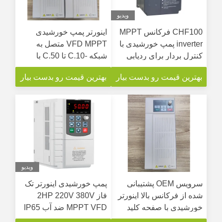
ویدیو
CHF100 فرکانس MPPT
اینورتر پمپ خورشیدی
inverter پمپ خورشیدی با
VFD MPPT متصل به
کنترل بردار برای ردیابی
شبکه -10.C تا 50.C با
حداکثر قدرت
محدوده قدرت 0.75-
بهترین قیمت رو بدست بیار
بهترین قیمت رو بدست بیار
500kw
ویدیو
سرویس OEM پشتیبانی
پمپ خورشیدی اینورتر تک
شده از فرکانس بالا اینورتر
فاز 2HP 220V 380V
خورشیدی با صفحه کلید
MPPT VFD ضد آب IP65
LED / LCD